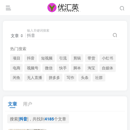
输入关键词搜索
文章
热门搜索
项目
抖音
短视频
引流
剪辑
带货
小红书
电商
视频号
微信
快手
脚本
淘宝
自媒体
闲鱼
无人直播
拼多多
写作
头条
社群
文章
用户
搜索[
抖音
]，共找到
4185
个文章