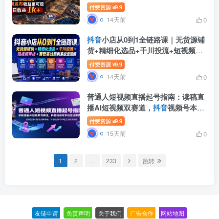
益更可观，单日收益1k+
付费资源
9.9
¥
14天前
0
抖音
小店从0到1全链路课｜无货源铺
货+精细化选品+千川投流+短视频带
货+百套实战案例系统变现课(2026年
付费资源
9.9
¥
7月更新)
14天前
0
普通人短视频直播起号指南：读稿直
播AI短视频双赛道，
抖音
视频号本地
生活带货教程
付费资源
9.9
¥
15天前
0
1
2
…
233
跳转
友链申请
-
免责声明
-
关于我们
-
广告合作
-
网站地图