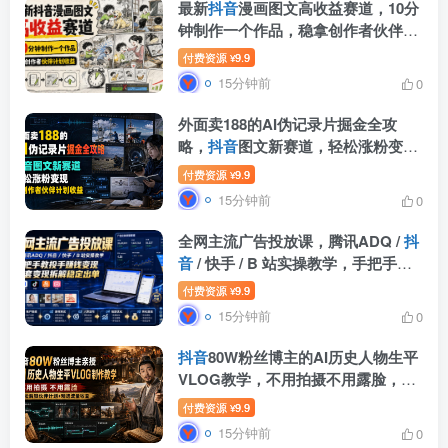
最新
抖音
漫画图文高收益赛道，10分
钟制作一个作品，稳拿创作者伙伴计
划收益
付费资源
9.9
¥
15分钟前
0
外面卖188的AI伪记录片掘金全攻
略，
抖音
图文新赛道，轻松涨粉变
现，拿创作者伙伴计划收益【文档】
付费资源
9.9
¥
15分钟前
0
全网主流广告投放课，腾讯ADQ /
抖
音
/ 快手 / B 站实操教学，手把手教
投手赚钱变现，全套变现拆解稳定出
付费资源
9.9
¥
单
15分钟前
0
抖音
80W粉丝博主的AI历史人物生平
VLOG教学，不用拍摄不用露脸，AI
帮你搞定，轻松解锁伙伴计划+精选
付费资源
9.9
¥
收益
15分钟前
0