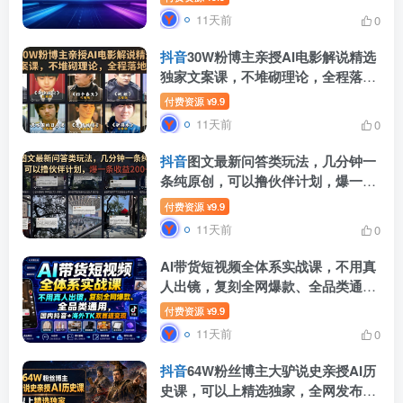
11天前
0
抖音
30W粉博主亲授AI电影解说精选
独家文案课，不堆砌理论，全程落地
干货
付费资源
9.9
¥
11天前
0
抖音
图文最新问答类玩法，几分钟一
条纯原创，可以撸伙伴计划，爆一条
收益200+
付费资源
9.9
¥
11天前
0
AI带货短视频全体系实战课，不用真
人出镜，复刻全网爆款、全品类通
用，国内
抖音
+海外TK双赛道变现
付费资源
9.9
¥
11天前
0
抖音
64W粉丝博主大驴说史亲授AI历
史课，可以上精选独家，全网发布收