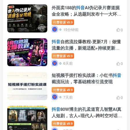
外面卖188的
抖音
AI伪记录片赛道掘
金全攻略；从选题到发布十一大环节
拆解，零基础也能做出高流量真实感
付费资源
9.9
¥
内容
15分钟前
0
抖音
自然流拉爆教程-更新7月：做懂
流量的主播，新规适配+持续更新，
话术+投放+起号一站式实战教学
付费资源
9.9
¥
6天前
0
短视频手搓打粉实战课：小红书
抖音
截流玩法，零基础精准引流变现
付费资源
9.9
¥
7天前
0
抖音
80W博主的孔孟道育儿智慧AI真
人短剧，古人+现代人–跨时空对话育
儿，轻松解锁伙伴计划+精选独家收
付费资源
9.9
¥
益