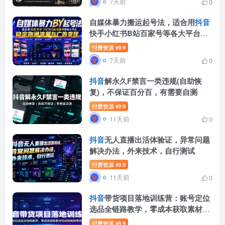
7天前
0
自媒体暴力搬运起号法，适合用
抖音
快手小红书B站百家号等各大平台，
稳定跑通流量与广告变现
付费资源
9.9
¥
7天前
0
抖音
解永久F禁言一类违规(自助恢
复)，不保证百分百，有需要自测
付费资源
9.9
¥
11天前
0
抖音
无人直播出活体验证，异常问题
解决办法，外来技术，自行测试
付费资源
9.9
¥
11天前
0
抖音
带货项目落地训练营：账号定位
选品全链路教学，零成本获取素材完
成短视频带货起号
付费资源
9.9
¥