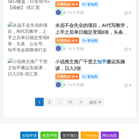
付费阅读
9.9
冒泡网
¥
11个月前
6
永远不会失业的项目，AI代写教学，
上手之后单日稳定变现8张，头条、
公众号、
知乎
等全部降维打击【揭
付费阅读
9.9
冒泡网
¥
秘】
11个月前
3
小说推文推广干货之
知乎
搬运实操
课，日入2张
付费阅读
9.9
冒泡网
¥
11个月前
4
1
2
…
11
跳转
友链申请
-
免责声明
-
关于我们
-
广告合作
-
网站地图