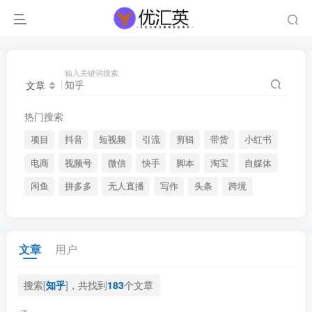
输入关键词搜索
文章
热门搜索
项目
抖音
短视频
引流
剪辑
带货
小红书
电商
视频号
微信
快手
脚本
淘宝
自媒体
闲鱼
拼多多
无人直播
写作
头条
跨境
文章
用户
搜索[
知乎
]，共找到
183
个文章