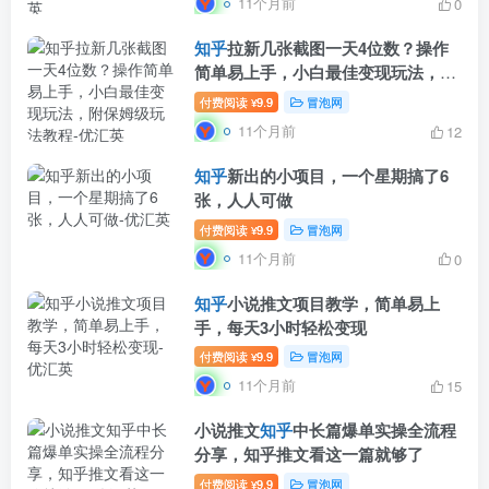
11个月前
0
知乎
拉新几张截图一天4位数？操作
简单易上手，小白最佳变现玩法，附
保姆级玩法教程
付费阅读
9.9
冒泡网
¥
11个月前
12
知乎
新出的小项目，一个星期搞了6
张，人人可做
付费阅读
9.9
冒泡网
¥
11个月前
0
知乎
小说推文项目教学，简单易上
手，每天3小时轻松变现
付费阅读
9.9
冒泡网
¥
11个月前
15
小说推文
知乎
中长篇爆单实操全流程
分享，知乎推文看这一篇就够了
付费阅读
9.9
冒泡网
¥