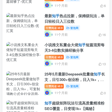
11个月前
6
最新
知乎
热点拉新，保姆级玩法，单
日轻松日入三位数
付费阅读
9.9
冒泡网
¥
11个月前
16
小说推文私董会大佬
知乎
短篇混剪每
天3-4位数实操经验分享
付费阅读
9.9
冒泡网
¥
11个月前
13
25年5月最新Deepseek批量做
知乎
长
文，日引300+创业粉，日入1k+，可
复制调教公式全行业适用
付费阅读
9.9
冒泡网
¥
11个月前
0
知乎
超级矩阵玩法引流高质量精准粉
SEO覆盖，日变现1k+【揭秘】