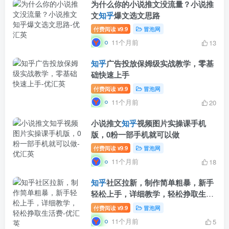
为什么你的小说推文没流量？小说推
文
知乎
爆文选文思路
付费阅读
9.9
冒泡网
¥
11个月前
13
知乎
广告投放保姆级实战教学，零基
础快速上手
付费阅读
9.9
冒泡网
¥
11个月前
20
小说推文
知乎
视频图片实操课手机
版，0粉一部手机就可以做
付费阅读
9.9
冒泡网
¥
11个月前
18
知乎
社区拉新，制作简单粗暴，新手
轻松上手，详细教学，轻松挣取生活
费
付费阅读
9.9
冒泡网
¥
11个月前
5