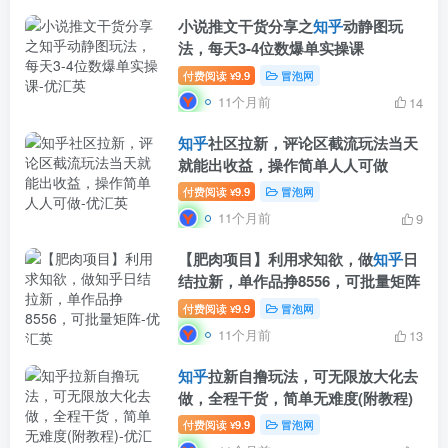
小说推文干货分享之
知乎
动静图玩
法，每天3-4位数爆单实操课
付费阅读
9.9
冒泡网
¥
11个月前
14
知乎
社区拉新，评论区截流玩法当天
就能出收益，操作简单人人可做
付费阅读
9.9
冒泡网
¥
11个月前
9
【肥肉项目】利用求知欲，做
知乎
日
结拉新，单作品挣8556，可批量矩阵
付费阅读
9.9
冒泡网
¥
11个月前
13
知乎
拉新自撸玩法，可无限放大化去
做，全程干货，简单无难度(附教程)
付费阅读
9.9
冒泡网
¥