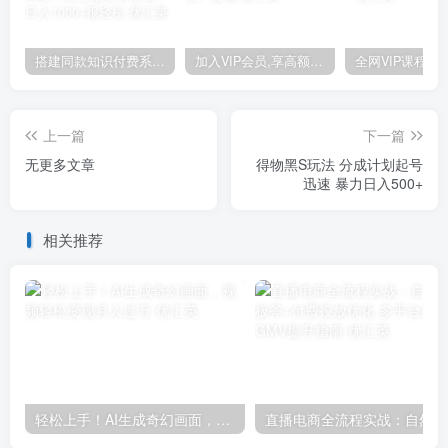
搭建同款知识付费系统网站，自己做站长挣钱，日入1000+很轻松
加入VIP会员,享高额的推广提成
上一篇
下一篇
无更多文章
得物黑S玩法 分成计划起号
迅速 暴力日入500+
相关推荐
轻松上手！AI生成奇幻画面，视频轻松变现月入过万
直播