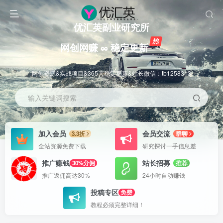
优汇英副业研究所
网创网赚 ∞ 稳定更新
网创资源&实战项目&365天稳定更新&站长微信：tb1258313
输入关键词搜索
加入会员
会员交流
3.3折
群聊
全站资源免费下载
研究探讨一手信息差
推广赚钱
站长招募
30%分佣
推荐
推广返佣高达30%
24小时自动赚钱
投稿专区
免费
教程必须完整详细！