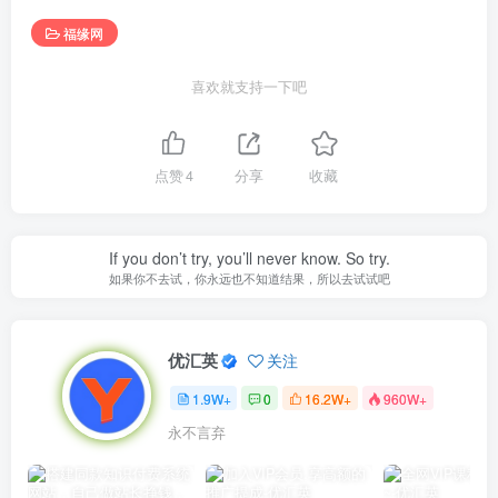
福缘网
喜欢就支持一下吧
点赞
4
分享
收藏
If you don’t try, you’ll never know. So try.
如果你不去试，你永远也不知道结果，所以去试试吧
优汇英
关注
1.9W+
0
16.2W+
960W+
永不言弃