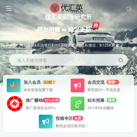
优汇英副业研究所
网创网赚 ∞ 稳定更新
网创资源&实战项目&365天稳定更新&站长微信：tb1258313
输入关键词搜索
加入会员
会员交流
3.3折
群聊
全站资源免费下载
研究探讨一手信息差
推广赚钱
站长招募
30%分佣
推荐
推广返佣高达30%
24小时自动赚钱
投稿专区
免费
教程必须完整详细！