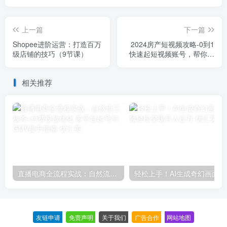
上一篇
下一篇
Shopee进阶运营：打造百万
2024房产短视频攻略-0到1
级店铺的技巧（9节课）
快速起短视频账号，帮你解
决地产小白对的全方面认知
相关推荐
直播电商全流程实战：自然流三板斧+付费投放优化,多平台起号与GMV提升指南
轻松上
友链申请
-
免责声明
-
关于我们
-
广告合作
-
网站地图