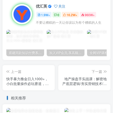
优汇英
关注
1.9W+
0
16.2W+
960W+
不要让糟糕的一天让你误以为有个糟糕的人生
搭建同款知识付费系统网站，自己做站长挣钱，日入1000+很轻松
加入VIP会员,享高额的推广提成
上一篇
下一篇
快手暴力撸金日入1000+，
地产操盘手实战课：解密地
小白批量操作必玩赛道，从0
产底层逻辑/夯实营销技术/提
到1赚收益教程！
升职场价值（24节）
相关推荐