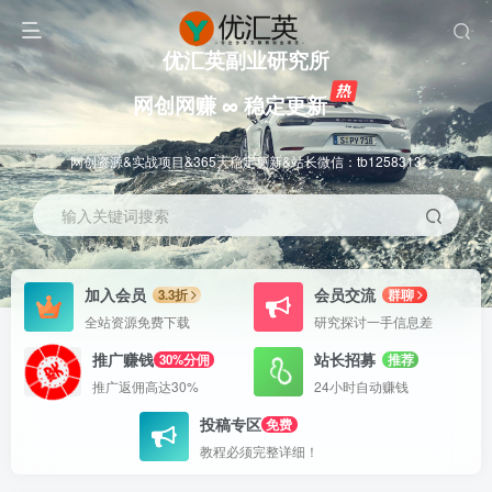
优汇英副业研究所
网创网赚 ∞ 稳定更新
网创资源&实战项目&365天稳定更新&站长微信：tb1258313
输入关键词搜索
加入会员
会员交流
3.3折
群聊
全站资源免费下载
研究探讨一手信息差
推广赚钱
站长招募
30%分佣
推荐
推广返佣高达30%
24小时自动赚钱
投稿专区
免费
教程必须完整详细！