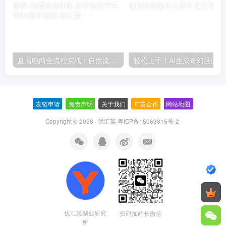
直播电商全流程实战：自然流三板斧+付费投放优化,多平台起号与GMV提升指南
轻松上
友链申请
-
免责声明
-
关于我们
-
广告合作
-
网站地图
Copyright © 2026 · 优汇英
粤ICP备15063815号-2
优汇英副业研究
扫码加站长微信
所