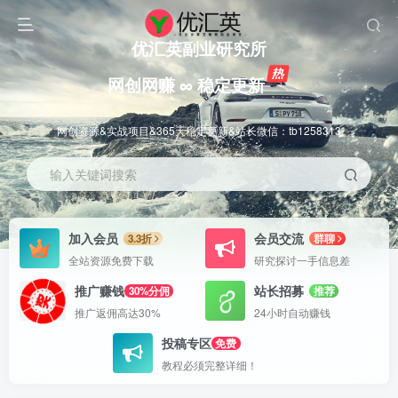
优汇英副业研究所
网创网赚 ∞ 稳定更新
网创资源&实战项目&365天稳定更新&站长微信：tb1258313
输入关键词搜索
加入会员
会员交流
3.3折
群聊
全站资源免费下载
研究探讨一手信息差
推广赚钱
站长招募
30%分佣
推荐
推广返佣高达30%
24小时自动赚钱
投稿专区
免费
教程必须完整详细！