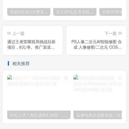
搭建同款知识付费系统网站，自己做站长挣钱，日入1000+很轻松
加入VIP会员,享高额的推广提成
上一篇
下一篇
通过王者荣耀残局挑战拉新
PS人像二次元AI智能修图 合
项目，8元/单。推广渠道多
成 人像修图/二次元 COS合
样，操作简单。
成/AI 智能合成（119节完整
版）
相关推荐
轻松上手！AI生成奇幻画面，视频轻松变现月入过万
直播