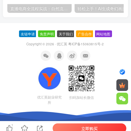
直播电商全流程实战：自然流三板斧+付费投放优化,多平台起号与GMV提升指南
轻松上
友链申请
-
免责声明
-
关于我们
-
广告合作
-
网站地图
Copyright © 2026 · 优汇英
粤ICP备15063815号-2
优汇英副业研究
扫码加站长微信
所
1
立即购买