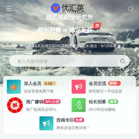
优汇英副业研究所
网创网赚 ∞ 稳定更新
网创资源&实战项目&365天稳定更新&站长微信：tb1258313
输入关键词搜索
加入会员
会员交流
3.3折
群聊
全站资源免费下载
研究探讨一手信息差
推广赚钱
站长招募
30%分佣
推荐
推广返佣高达30%
24小时自动赚钱
投稿专区
免费
教程必须完整详细！