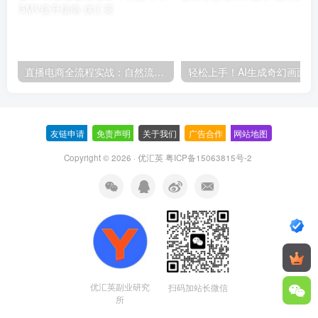
直播电商全流程实战：自然流三板斧+付费投放优化,多平台起号与GMV提升指南
轻松上
友链申请
-
免责声明
-
关于我们
-
广告合作
-
网站地图
Copyright © 2026 · 优汇英
粤ICP备15063815号-2
优汇英副业研究
扫码加站长微信
所