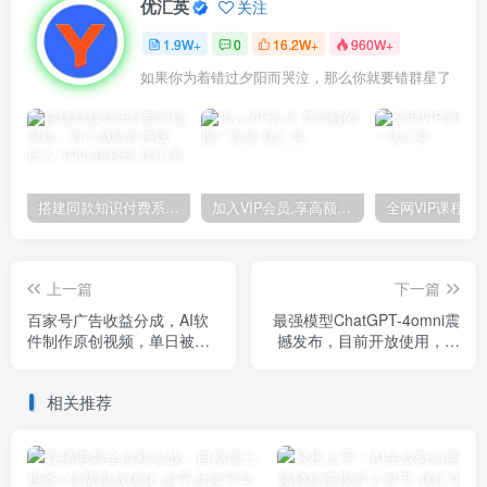
优汇英
关注
1.9W+
0
16.2W+
960W+
如果你为着错过夕阳而哭泣，那么你就要错群星了
搭建同款知识付费系统网站，自己做站长挣钱，日入1000+很轻松
加入VIP会员,享高额的推广提成
上一篇
下一篇
百家号广告收益分成，AI软
最强模型ChatGPT-4omni震
件制作原创视频，单日被动
撼发布，目前开放使用，普
收入500+
通人可以利用AI抓住的四个
机会
相关推荐