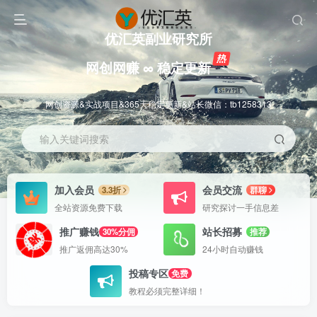
优汇英副业研究所
网创网赚 ∞ 稳定更新
网创资源&实战项目&365天稳定更新&站长微信：tb1258313
输入关键词搜索
加入会员
会员交流
3.3折
群聊
全站资源免费下载
研究探讨一手信息差
推广赚钱
站长招募
30%分佣
推荐
推广返佣高达30%
24小时自动赚钱
投稿专区
免费
教程必须完整详细！