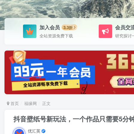
加入会员
会员交
3.3折
全站资源免费下载
研究探讨
首页
福缘网
正文
抖音壁纸号新玩法，一个作品只需要5分钟
优汇英