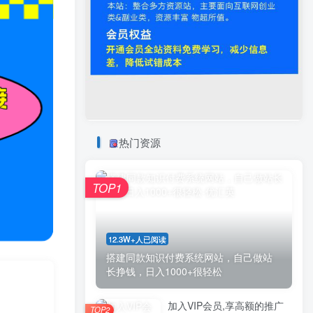
热门资源
TOP1
12.3W+人已阅读
搭建同款知识付费系统网站，自己做站
长挣钱，日入1000+很轻松
加入VIP会员,享高额的推广
TOP2