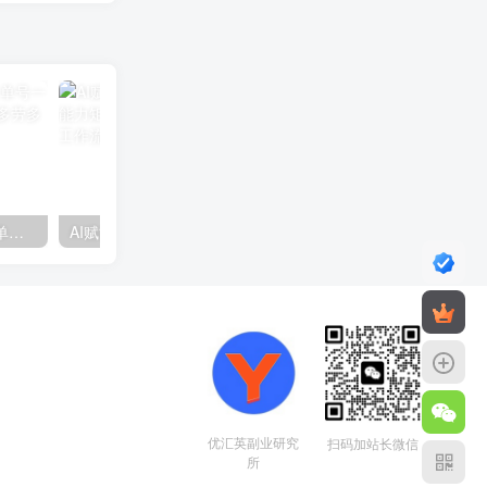
视频号分成计划2.0玩法，单号一天200+简单，小白可上手，多劳多得，可批量放大操作
AI赋能招商实战课：思维构建、能力矩阵建设，解析全流程秘籍与工作流搭建
优汇英副业研究
扫码加站长微信
所