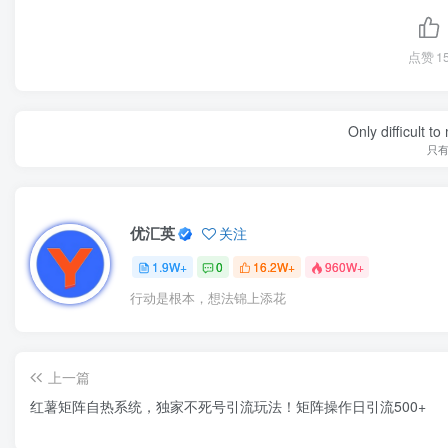
点赞
1
Only difficult t
只
优汇英
关注
1.9W+
0
16.2W+
960W+
行动是根本，想法锦上添花
上一篇
红薯矩阵自热系统，独家不死号引流玩法！矩阵操作日引流500+