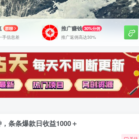
流
推广赚钱
群聊
30%分佣
一手信息差
推广返佣高达30%
，条条爆款日收益1000＋
关注