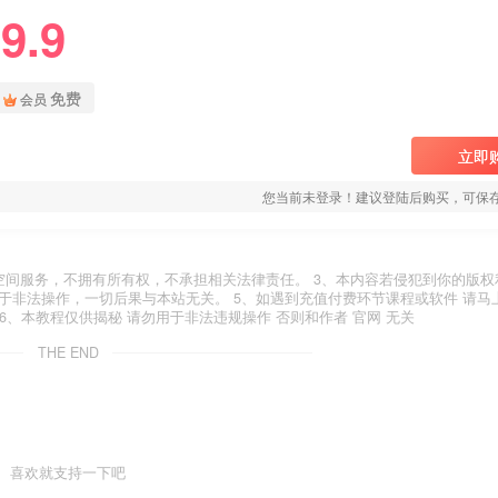
9.9
免费
会员
立即
您当前未登录！建议登陆后购买，可保
空间服务，不拥有所有权，不承担相关法律责任。 3、本内容若侵犯到你的版权
于非法操作，一切后果与本站无关。 5、如遇到充值付费环节课程或软件 请马
6、本教程仅供揭秘 请勿用于非法违规操作 否则和作者 官网 无关
THE END
喜欢就支持一下吧