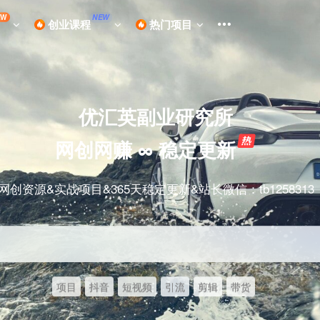
EW
NEW
创业课程
热门项目
优汇英副业研究所
网创网赚 ∞ 稳定更新
网创资源&实战项目&365天稳定更新&站长微信：tb1258313
项目
抖音
短视频
引流
剪辑
带货