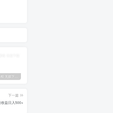
全网VIP课程 无损下载~
免费投稿专区，先看要求在投稿！！！
【站长运营资料】无水印课程资源
下一篇
收益日入500+