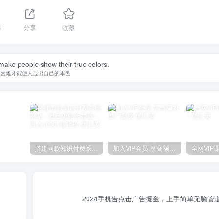
5
分享
收藏
o make people show their true colors.
有困难才能使人显出自己的本色
搭建同款知识付费系统网站，自己做站长挣钱，日入1000+很轻松
加入VIP会员,享高额的推广提成
2024手机告点击广告掘金，上手简单无脑管道