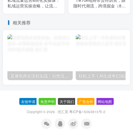
私域流量运营&转化实操课：
TikTok电商带货特训营，跟
私域运营实操攻略，让流量
随时代潮流，跨境掘金（8节
转化更高效
课）
相关推荐
直播电商全流程实战：自然流三板斧+付费投放优化,多平台起号与GMV提升指南
轻松上
友链申请
-
免责声明
-
关于我们
-
广告合作
-
网站地图
Copyright © 2026 · 优汇英
粤ICP备15063815号-2