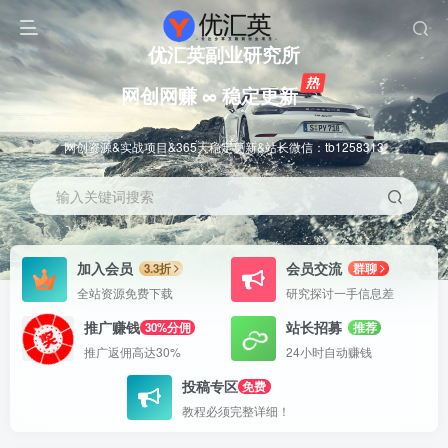
优汇英副业研究所
网创网赚 ∞ 稳定更新
网创资源&实战项目&365天稳定更新&站长微信：tb1258313
输入关键词搜索
加入会员
会员交流
3.3折
群聊
全站资源免费下载
研究探讨一手信息差
推广赚钱
站长招募
30%分佣
推荐
推广返佣高达30%
24小时自动赚钱
投稿专区
免费
教程必须完整详细！