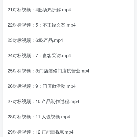
21对标视频：4肥肠鸡折解.mp4
22对标视频：5：不正经文案.mp4
23对标视频：6:吃产品.mp4
24对标视频：7：食客采访.mp4
25对标视频：8:门店装修门店试营业mp4
26对标视频：9：门店做活动.mp4
27对标视频：10:产品制作过程.mp4
28对标视频：11:人设视频.mp4
29对标视频：12:正能量视频mp4