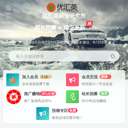
优汇英副业研究所
网创网赚 ∞ 稳定更新
网创资源&实战项目&365天稳定更新&站长微信：tb1258313
输入关键词搜索
加入会员
会员交流
3.3折
群聊
全站资源免费下载
研究探讨一手信息差
推广赚钱
站长招募
30%分佣
推荐
推广返佣高达30%
24小时自动赚钱
投稿专区
免费
教程必须完整详细！