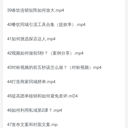
39春饮连锁短阵如何放大.mp4
40餐饮同城引流工具合集（提效率）.mp4
41如何挑选探店达人.mp4
42视频如何做前5秒？（案例分享）.mp4
43对标视频的前五秒该怎么做？（对标视频）mp4
44打造商家同城榜单.mp4
45提高团单核销和如何避免差评.mD4
46如何利用私域第2课？.mp4
47发布文案和封面文案.mp