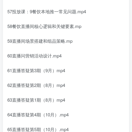
57投放课：9餐饮本地推一常见问题.mp4
58餐饮直播间核心逻辑和关键要素.mp
59直播间场景搭建和组品策略.mp
60直播问营销活动设计.mp4
61直播答疑第3期（9月）mp4
62直播答疑第2期（8月）mp4
63直播答疑第1期（8月）mp4
64直播答疑第4期（10月）.mp4
65直播答疑第5期（10月）.mp4