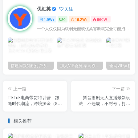
优汇英
关注
1.9W+
0
16.2W+
960W+
一个人仅仅因为软弱无能或优柔寡断就完全可能招致痛苦
搭建同款知识付费系统网站，自己做站长挣钱，日入1000+很轻松
加入VIP会员,享高额的推广提成
上一篇
下一篇
TikTok电商带货特训营，跟
抖音播剧无人直播最新玩
随时代潮流，跨境掘金（8节
法，不违规，不封号，打造
课）
高收益
相关推荐