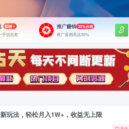
流
推广赚钱
群聊
30%分佣
一手信息差
推广返佣高达30%
号新玩法，轻松月入1W+，收益无上限
关注