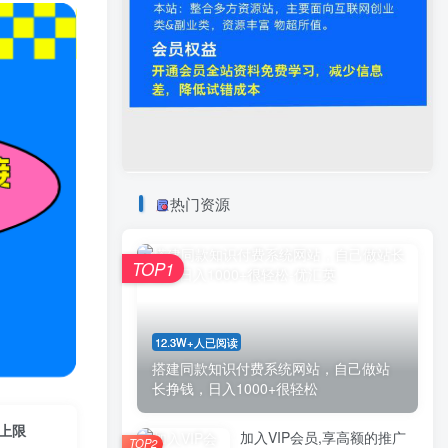
热门资源
TOP1
12.3W+人已阅读
搭建同款知识付费系统网站，自己做站
长挣钱，日入1000+很轻松
无上限
加入VIP会员,享高额的推广
TOP2