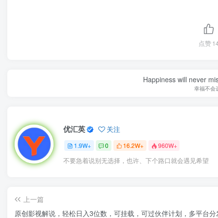
点赞
1
Happiness will never miss
幸福不会
优汇英
关注
1.9W+
0
16.2W+
960W+
不要急着说别无选择，也许、下个路口就会遇见希望
上一篇
原创影视解说，轻松日入3位数，可挂载，可过伙伴计划，多平台分