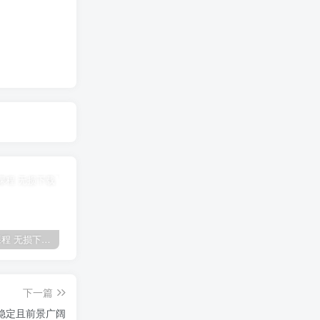
全网VIP课程 无损下载~
免费投稿专区，先看要求在投稿！！！
【站长运营资料】无水印课程资源
下一篇
稳定且前景广阔