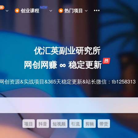
EW
NEW
创业课程
热门项目
优汇英副业研究所
网创网赚 ∞ 稳定更新
网创资源&实战项目&365天稳定更新&站长微信：tb1258313
项目
抖音
短视频
引流
剪辑
带货