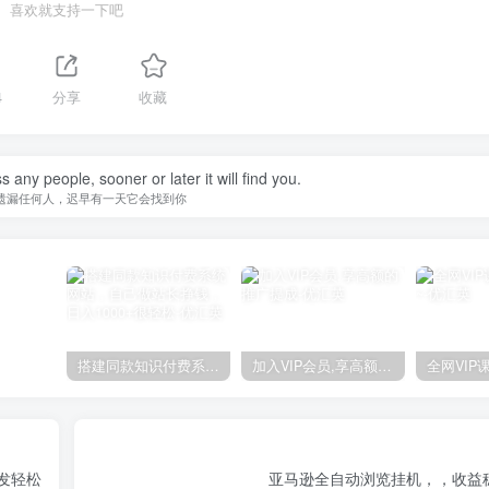
喜欢就支持一下吧
4
分享
收藏
 any people, sooner or later it will find you.
遗漏任何人，迟早有一天它会找到你
搭建同款知识付费系统网站，自己做站长挣钱，日入1000+很轻松
加入VIP会员,享高额的推广提成
发轻松
亚马逊全自动浏览挂机，，收益