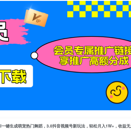
AI一键生成萌宠热门舞蹈，3.0抖音视频号新玩法，轻松月入1W+，收益