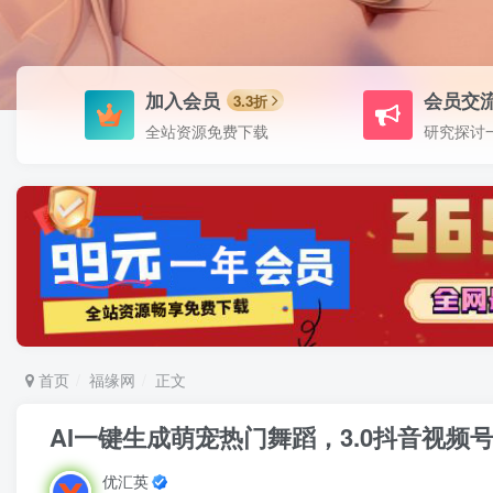
加入会员
会员交
3.3折
全站资源免费下载
研究探讨
首页
福缘网
正文
AI一键生成萌宠热门舞蹈，3.0抖音视频
优汇英