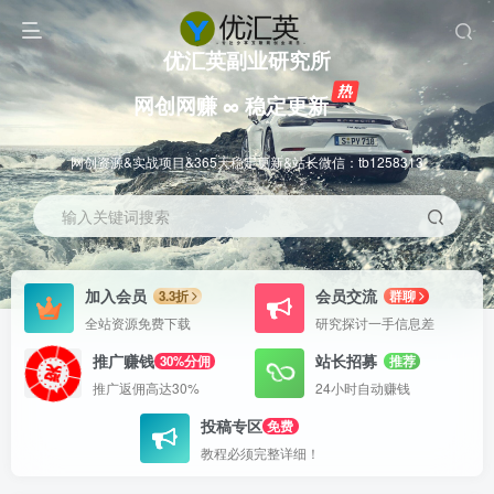
优汇英副业研究所
网创网赚 ∞ 稳定更新
网创资源&实战项目&365天稳定更新&站长微信：tb1258313
输入关键词搜索
加入会员
会员交流
3.3折
群聊
全站资源免费下载
研究探讨一手信息差
推广赚钱
站长招募
30%分佣
推荐
推广返佣高达30%
24小时自动赚钱
投稿专区
免费
教程必须完整详细！