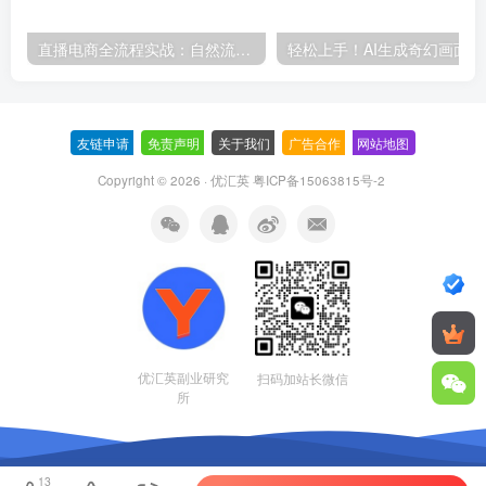
直播电商全流程实战：自然流三板斧+付费投放优化,多平台起号与GMV提升指南
轻松上
友链申请
-
免责声明
-
关于我们
-
广告合作
-
网站地图
Copyright © 2026 · 优汇英
粤ICP备15063815号-2
优汇英副业研究
扫码加站长微信
所
13