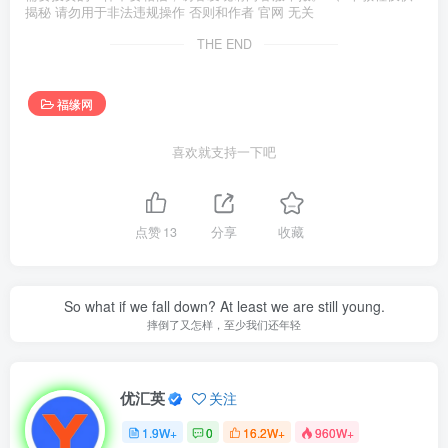
揭秘 请勿用于非法违规操作 否则和作者 官网 无关
THE END
福缘网
喜欢就支持一下吧
点赞
13
分享
收藏
So what if we fall down? At least we are still young.
摔倒了又怎样，至少我们还年轻
优汇英
关注
1.9W+
0
16.2W+
960W+