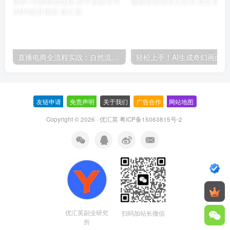
直播电商全流程实战：自然流三板斧+付费投放优化,多平台起号与GMV提升指南
轻松上
友链申请
-
免责声明
-
关于我们
-
广告合作
-
网站地图
Copyright © 2026 · 优汇英
粤ICP备15063815号-2
优汇英副业研究
扫码加站长微信
所