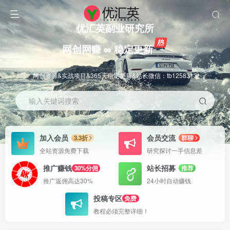
优汇英副业研究所
网创网赚 ∞ 稳定更新
网创资源&实战项目&365天稳定更新&站长微信：tb1258313
输入关键词搜索
加入会员
会员交流
3.3折
群聊
全站资源免费下载
研究探讨一手信息差
推广赚钱
站长招募
30%分佣
推荐
推广返佣高达30%
24小时自动赚钱
投稿专区
免费
教程必须完整详细！