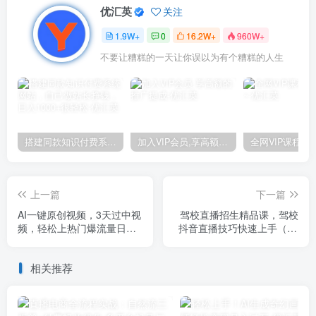
优汇英
关注
1.9W+
0
16.2W+
960W+
不要让糟糕的一天让你误以为有个糟糕的人生
搭建同款知识付费系统网站，自己做站长挣钱，日入1000+很轻松
加入VIP会员,享高额的推广提成
上一篇
下一篇
AI一键原创视频，3天过中视
驾校直播招生精品课，驾校
频，轻松上热门爆流量日入
抖音直播技巧快速上手（20
500+
节课）
相关推荐