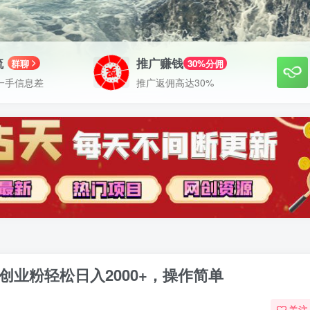
流
推广赚钱
群聊
30%分佣
一手信息差
推广返佣高达30%
创业粉轻松日入2000+，操作简单
关注