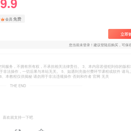
9.9
免费
会员
立即
您当前未登录！建议登陆后购买，可保
空间服务，不拥有所有权，不承担相关法律责任。 3、本内容若侵犯到你的版权
于非法操作，一切后果与本站无关。 5、如遇到充值付费环节课程或软件 请马
6、本教程仅供揭秘 请勿用于非法违规操作 否则和作者 官网 无关
THE END
喜欢就支持一下吧