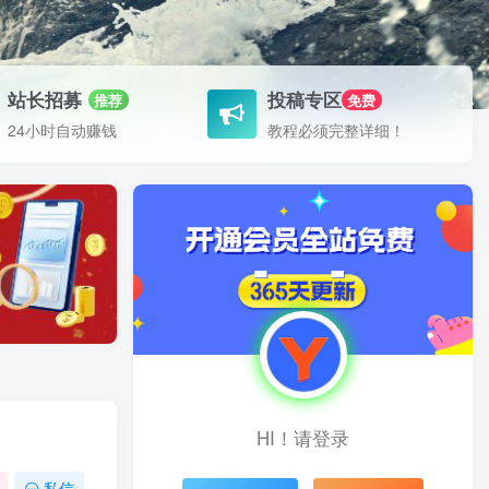
站长招募
投稿专区
推荐
免费
24小时自动赚钱
教程必须完整详细！
HI！请登录
私信