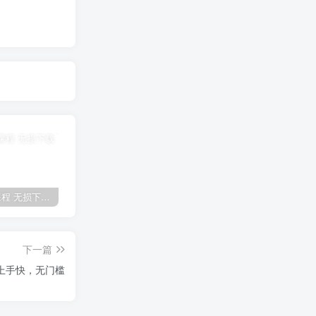
全网VIP课程 无损下载~
免费投稿专区，先看要求在投稿！！！
【站长运营资料】无水印课程资源
下一篇
白上手快，无门槛