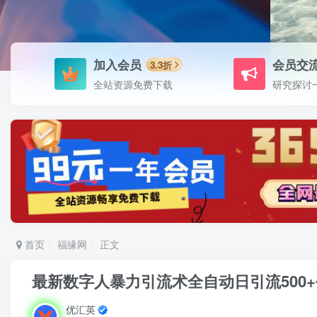
加入会员
会员交
3.3折
全站资源免费下载
研究探讨
首页
福缘网
正文
最新数字人暴力引流术全自动日引流500+
优汇英