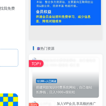
找我免费
热门资源
TOP1
12.3W+人已阅读
搭建同款知识付费系统网站，自己做站
长挣钱，日入1000+很轻松
加入VIP会员,享高额的推广
TOP2