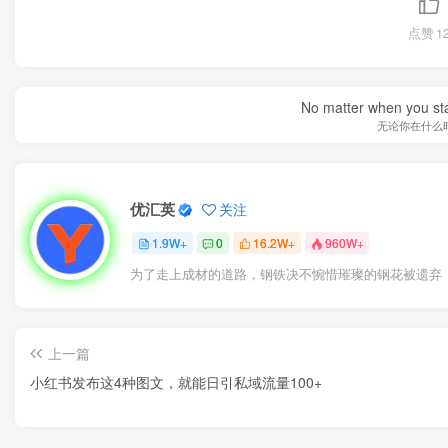
点赞
1
No matter when you start
无论你在什么
优汇英
关注
1.9W+
0
16.2W+
960W+
为了走上成材的道路，钢铁决不惋惜璀璨的钢花被遗弃
上一篇
小红书发布这4种图文，就能日引私域流量100+