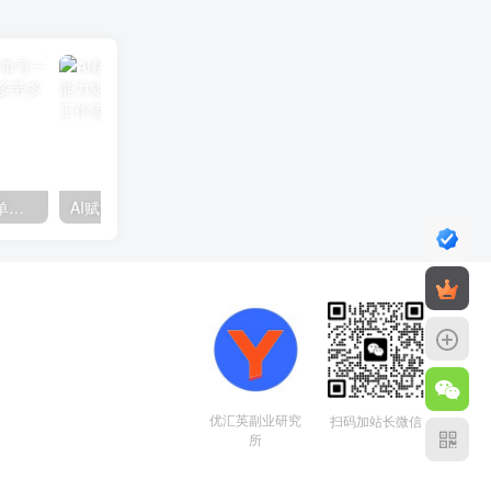
视频号分成计划2.0玩法，单号一天200+简单，小白可上手，多劳多得，可批量放大操作
AI赋能招商实战课：思维构建、能力矩阵建设，解析全流程秘籍与工作流搭建
优汇英副业研究
扫码加站长微信
所