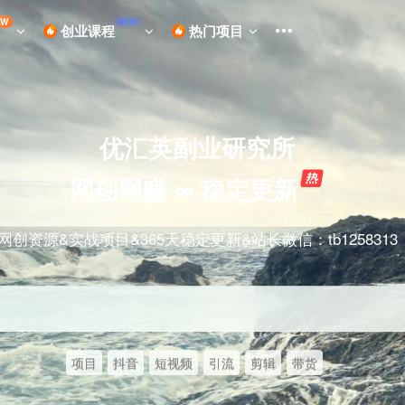
EW
NEW
创业课程
热门项目
优汇英副业研究所
网创网赚 ∞ 稳定更新
网创资源&实战项目&365天稳定更新&站长微信：tb1258313
项目
抖音
短视频
引流
剪辑
带货