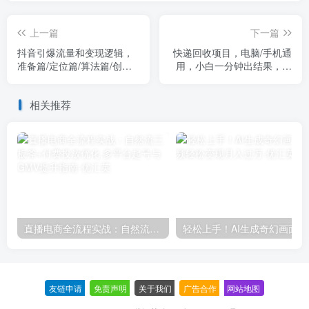
上一篇
下一篇
抖音引爆流量和变现逻辑，
快递回收项目，电脑/手机通
准备篇/定位篇/算法篇/创作
用，小白一分钟出结果，可
篇/等等（9节课）
复制，可长期干，日赚
300~2000
相关推荐
直播电商全流程实战：自然流三板斧+付费投放优化,多平台起号与GMV提升指南
轻松上
友链申请
-
免责声明
-
关于我们
-
广告合作
-
网站地图