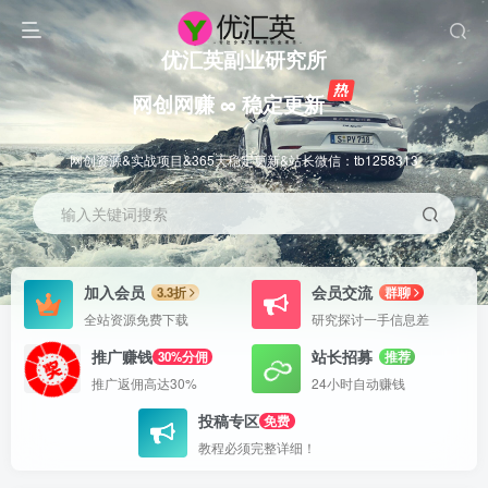
优汇英副业研究所
网创网赚 ∞ 稳定更新
网创资源&实战项目&365天稳定更新&站长微信：tb1258313
输入关键词搜索
加入会员
会员交流
3.3折
群聊
全站资源免费下载
研究探讨一手信息差
推广赚钱
站长招募
30%分佣
推荐
推广返佣高达30%
24小时自动赚钱
投稿专区
免费
教程必须完整详细！