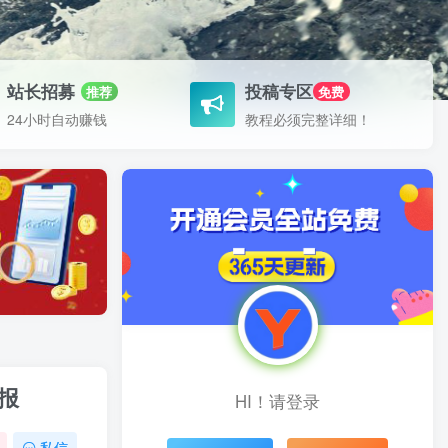
站长招募
投稿专区
推荐
免费
24小时自动赚钱
教程必须完整详细！
报
HI！请登录
私信