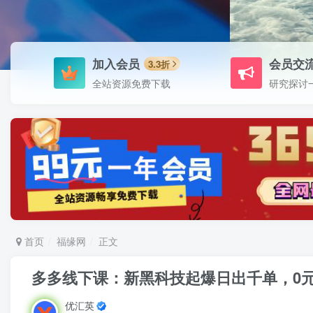
加入会员
会员交
3.3折
全站资源免费下载
研究探讨
首页
福缘网
正文
多多线下课：新黑科技起爆日出千单，0
优汇英