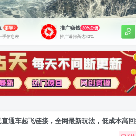
流
推广赚钱
群聊
30%分佣
一手信息差
推广返佣高达30%
元直通车起飞链接，全网最新玩法，低成本高回
关注