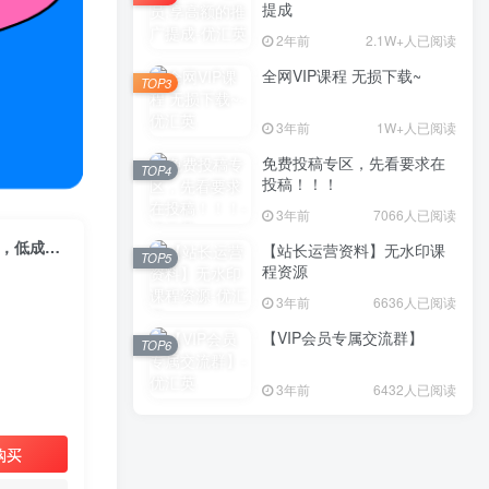
提成
2年前
2.1W+人已阅读
全网VIP课程 无损下载~
TOP3
3年前
1W+人已阅读
免费投稿专区，先看要求在
TOP4
投稿！！！
3年前
7066人已阅读
多多线下课：新黑科技起爆日出千单，0元直通车起飞链接，全网最新玩法，低成本高回报
【站长运营资料】无水印课
TOP5
程资源
3年前
6636人已阅读
【VIP会员专属交流群】
TOP6
3年前
6432人已阅读
购买