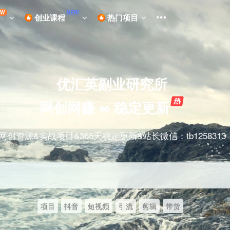
EW
NEW
创业课程
热门项目
优汇英副业研究所
网创网赚 ∞ 稳定更新
网创资源&实战项目&365天稳定更新&站长微信：tb1258313
项目
抖音
短视频
引流
剪辑
带货