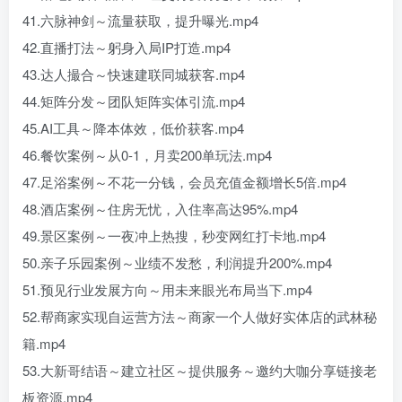
41.六脉神剑～流量获取，提升曝光.mp4
42.直播打法～躬身入局IP打造.mp4
43.达人撮合～快速建联同城获客.mp4
44.矩阵分发～团队矩阵实体引流.mp4
45.AI工具～降本体效，低价获客.mp4
46.餐饮案例～从0-1，月卖200单玩法.mp4
47.足浴案例～不花一分钱，会员充值金额增长5倍.mp4
48.酒店案例～住房无忧，入住率高达95%.mp4
49.景区案例～一夜冲上热搜，秒变网红打卡地.mp4
50.亲子乐园案例～业绩不发愁，利润提升200%.mp4
51.预见行业发展方向～用未来眼光布局当下.mp4
52.帮商家实现自运营方法～商家一个人做好实体店的武林秘
籍.mp4
53.大新哥结语～建立社区～提供服务～邀约大咖分享链接老
板资源.mp4