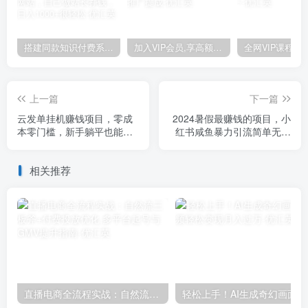
搭建同款知识付费系统网站，自己做站长挣钱，日入1000+很轻松
加入VIP会员,享高额的推广提成
上一篇
下一篇
云发单挂机赚钱项目，零成
2024暑假最赚钱的项目，小
本零门槛，新手躺平也能月
红书咸鱼暴力引流简单无脑
入过千！
操作，每单利润最少500+
相关推荐
直播电商全流程实战：自然流三板斧+付费投放优化,多平台起号与GMV提升指南
轻松上