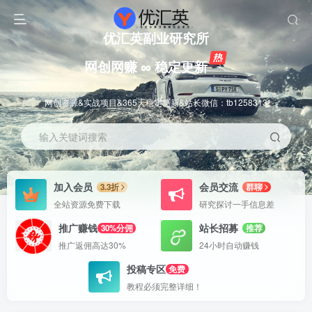
优汇英副业研究所
网创网赚 ∞ 稳定更新
网创资源&实战项目&365天稳定更新&站长微信：tb1258313
输入关键词搜索
加入会员
会员交流
3.3折
群聊
全站资源免费下载
研究探讨一手信息差
推广赚钱
站长招募
30%分佣
推荐
推广返佣高达30%
24小时自动赚钱
投稿专区
免费
教程必须完整详细！