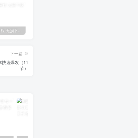
全网VIP课程 无损下载~
免费投稿专区，先看要求在投稿！！！
【站长运营资料】无水印课程资源
下一篇
快速爆发（11
节）