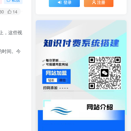
登录
注册
30
14
上，这些视
%的时间。今