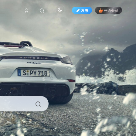
发布
开通会员