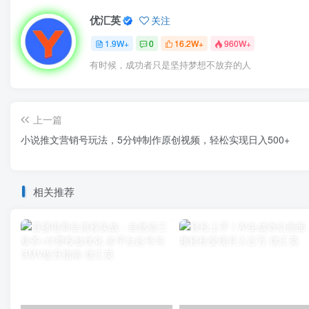
优汇英
关注
1.9W+
0
16.2W+
960W+
有时候，成功者只是坚持梦想不放弃的人
上一篇
小说推文营销号玩法，5分钟制作原创视频，轻松实现日入500+
相关推荐