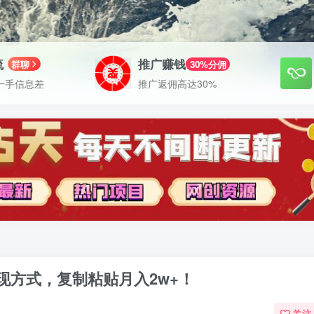
流
推广赚钱
群聊
30%分佣
一手信息差
推广返佣高达30%
现方式，复制粘贴月入2w+！
关注