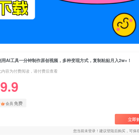
利用AI工具一分钟制作原创视频，多种变现方式，复制粘贴月入2w+！
此内容为付费阅读，请付费后查看
9.9
免费
会员
立即
您当前未登录！建议登陆后购买，可保