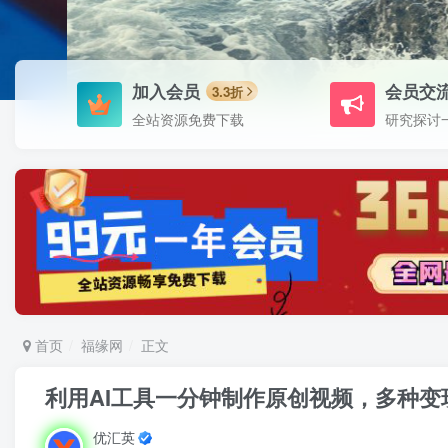
加入会员
会员交
3.3折
全站资源免费下载
研究探讨
首页
福缘网
正文
利用AI工具一分钟制作原创视频，多种变
优汇英