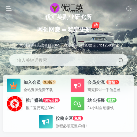
优汇英副业研究所
网创网赚 ∞ 稳定更新
网创资源&实战项目&365天稳定更新&站长微信：tb1258313
输入关键词搜索
加入会员
会员交流
3.3折
群聊
全站资源免费下载
研究探讨一手信息差
推广赚钱
站长招募
30%分佣
推荐
推广返佣高达30%
24小时自动赚钱
投稿专区
免费
教程必须完整详细！