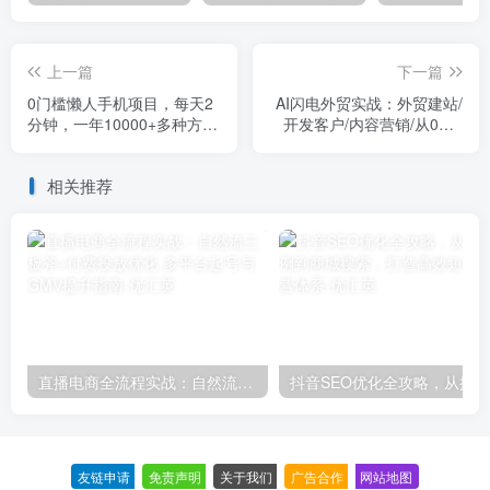
上一篇
下一篇
0门槛懒人手机项目，每天2
AI闪电外贸实战：外贸建站/
分钟，一年10000+多种方式
开发客户/内容营销/从0到3
可扩大收益（抢首码）
做外贸AI（75节）
相关推荐
直播电商全流程实战：自然流三板斧+付费投放优化,多平台起号与GMV提升指南
友链申请
-
免责声明
-
关于我们
-
广告合作
-
网站地图