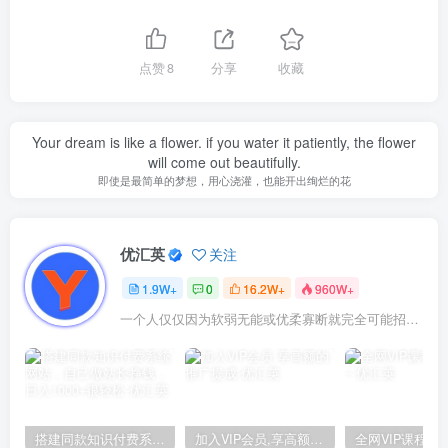
点赞
8
分享
收藏
Your dream is like a flower. if you water it patiently, the flower
will come out beautifully.
即使是最简单的梦想，用心浇灌，也能开出绚烂的花
优汇英
关注
1.9W+
0
16.2W+
960W+
一个人仅仅因为软弱无能或优柔寡断就完全可能招致痛苦
搭建同款知识付费系统网站，自己做站长挣钱，日入1000+很轻松
加入VIP会员,享高额的推广提成