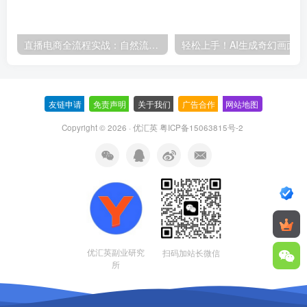
直播电商全流程实战：自然流三板斧+付费投放优化,多平台起号与GMV提升指南
轻松上
友链申请
-
免责声明
-
关于我们
-
广告合作
-
网站地图
Copyright © 2026 · 优汇英
粤ICP备15063815号-2
优汇英副业研究
扫码加站长微信
所