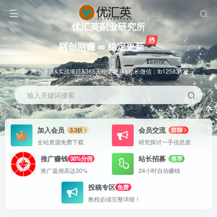
优汇英副业研究所
网创网赚 ∞ 稳定更新
网创资源&实战项目&365天稳定更新&站长微信：tb1258313
输入关键词搜索
加入会员
会员交流
3.3折
群聊
全站资源免费下载
研究探讨一手信息差
推广赚钱
站长招募
30%分佣
推荐
推广返佣高达30%
24小时自动赚钱
投稿专区
免费
教程必须完整详细！