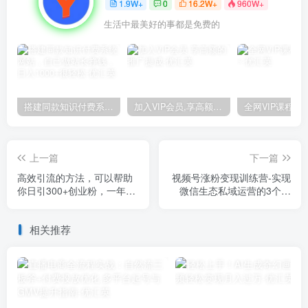
1.9W+
0
16.2W+
960W+
生活中最美好的事都是免费的
搭建同款知识付费系统网站，自己做站长挣钱，日入1000+很轻松
加入VIP会员,享高额的推广提成
上一篇
下一篇
高效引流的方法，可以帮助
视频号涨粉变现训练营-实现
你日引300+创业粉，一年轻
微信生态私域运营的3个维
松收入30万，比打工强太
度，达到变现的最大化
多！
相关推荐