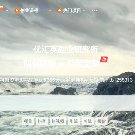
EW
NEW
创业课程
热门项目
优汇英副业研究所
网创网赚 ∞ 稳定更新
网创资源&实战项目&365天稳定更新&站长微信：tb1258313
项目
抖音
短视频
引流
剪辑
带货