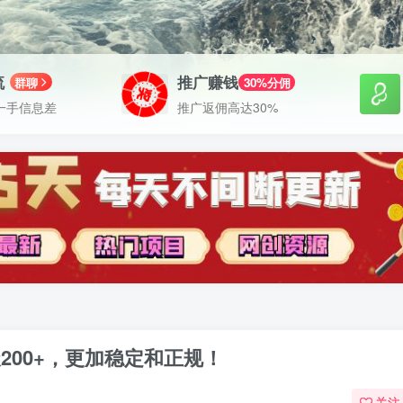
流
推广赚钱
群聊
30%分佣
一手信息差
推广返佣高达30%
200+，更加稳定和正规！
关注