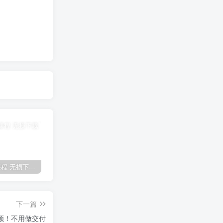
全网VIP课程 无损下载~
免费投稿专区，先看要求在投稿！！！
【站长运营资料】无水印课程资源
下一篇
频！不用做交付