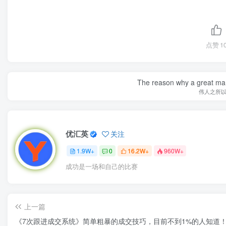
点赞
1
The reason why a great man 
伟人之所
优汇英
关注
1.9W+
0
16.2W+
960W+
成功是一场和自己的比赛
上一篇
《7次跟进成交系统》简单粗暴的成交技巧，目前不到1%的人知道