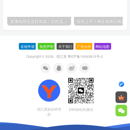
直播电商全流程实战：自然流三板斧+付费投放优化,多平台起号与GMV提升指南
轻松上
友链申请
-
免责声明
-
关于我们
-
广告合作
-
网站地图
Copyright © 2026 · 优汇英
粤ICP备15063815号-2
优汇英副业研究
扫码加站长微信
所