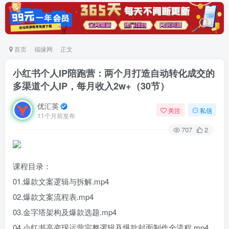
首页
福缘网
正文
小红书个人IP陪跑营：两个月打造自动转化成交的
多渠道个人IP，每月收入2w+（30节）
优汇英
关注
私信
11个月前发布
707
2
课程目录：
01.爆款文案逻辑与拆解.mp4
02.爆款文案流程表.mp4
03.金字塔架构及爆款选题.mp4
04.小红书高变现运营完整逻辑及爆款封面制作全流程.mp4