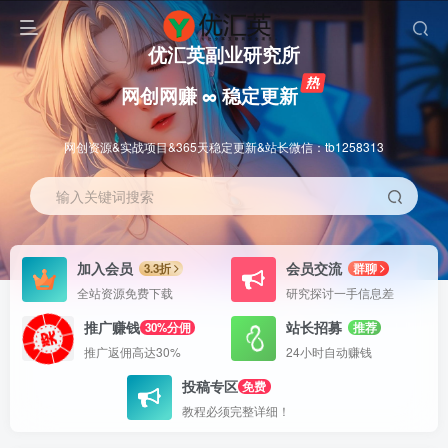
优汇英副业研究所
网创网赚 ∞ 稳定更新
网创资源&实战项目&365天稳定更新&站长微信：tb1258313
输入关键词搜索
加入会员
会员交流
3.3折
群聊
全站资源免费下载
研究探讨一手信息差
推广赚钱
站长招募
30%分佣
推荐
推广返佣高达30%
24小时自动赚钱
投稿专区
免费
教程必须完整详细！