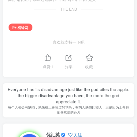
THE END
福缘网
喜欢就支持一下吧
点赞
1
分享
收藏
Everyone has its disadvantage just like the god bites the apple.
the bigger disadvantage you have, the more the god
appreciate it.
每个人都会有缺陷，就像被上帝咬过的苹果，有的人缺陷比较大，正是因为上帝特
别喜欢他的芬芳
优汇英
关注