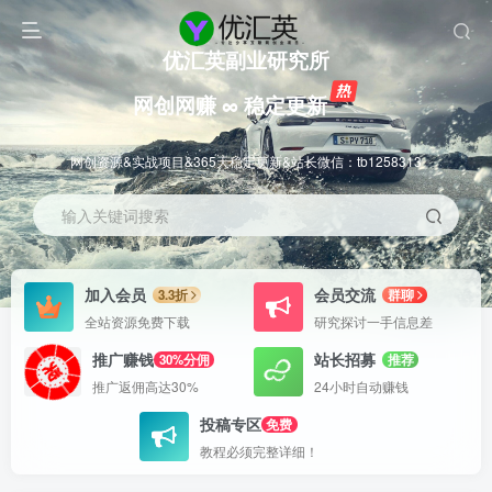
优汇英副业研究所
网创网赚 ∞ 稳定更新
网创资源&实战项目&365天稳定更新&站长微信：tb1258313
输入关键词搜索
加入会员
会员交流
3.3折
群聊
全站资源免费下载
研究探讨一手信息差
推广赚钱
站长招募
30%分佣
推荐
推广返佣高达30%
24小时自动赚钱
投稿专区
免费
教程必须完整详细！