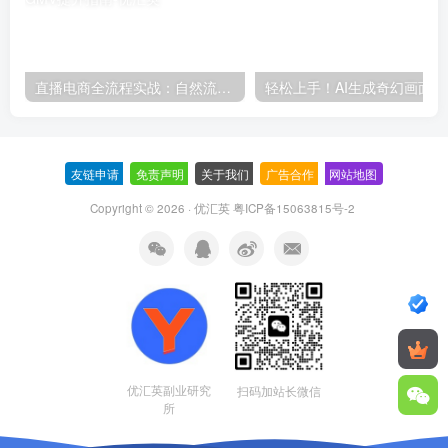
直播电商全流程实战：自然流三板斧+付费投放优化,多平台起号与GMV提升指南
轻松上
友链申请
-
免责声明
-
关于我们
-
广告合作
-
网站地图
Copyright © 2026 · 优汇英
粤ICP备15063815号-2
优汇英副业研究
扫码加站长微信
所