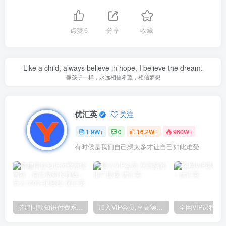
点赞
6
分享
收藏
Like a child, always believe in hope, I believe the dream.
像孩子一样，永远相信希望，相信梦想
优汇英
关注
1.9W+
0
16.2W+
960W+
有时候是我们自己想太多才让自己如此难受
搭建同款知识付费系统网站，自己做站长挣钱，日入1000+很轻松
加入VIP会员,享高额的推广提成