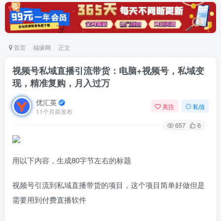
首页
福缘网
正文
视频号私域直播引流带货：电脑+视频号，私域变
现，精准复购，月入过万
优汇英
关注
私信
11个月前发布
657
6
用以下内容，生成80字节左右的标题
视频号引流到私域直播带货的项目，这个项目简单好做但是
需要用到付费直播软件