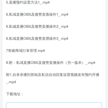
5.直播预约设置方法1_.mp4
6.私域直播OBS及微赞直搔操作1_.mp4
6.私城直播OBS及微赞直播操作2_.mp4
6.私域直播OBS及微赞直撰操作3_.mp4
7有確商域行単管理.mp4
8.附：私域直播OBS及微赞直播操作（另一版本）_.mp4
附1.自录录播到剪辑及私信自动回复设置视频发布预约开播
_.mp4
下载地址：