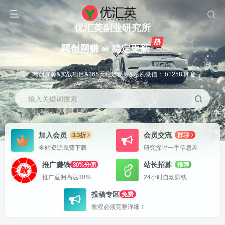
优汇英副业研究所
网创网赚 ∞ 稳定更新
网创资源&实战项目&365天稳定更新&站长微信：tb1258313
输入关键词搜索
加入会员
会员交流
3.3折
群聊
全站资源免费下载
研究探讨一手信息差
推广赚钱
站长招募
30%分佣
推荐
推广返佣高达30%
24小时自动赚钱
投稿专区
免费
教程必须完整详细！