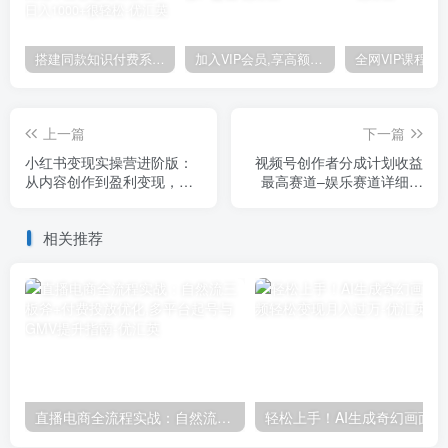
搭建同款知识付费系统网站，自己做站长挣钱，日入1000+很轻松
加入VIP会员,享高额的推广提成
上一篇
下一篇
小红书变现实操营进阶版：
视频号创作者分成计划收益
从内容创作到盈利变现，带
最高赛道–娱乐赛道详细课
你玩转流量变现
件，全程干货，独家创作
相关推荐
直播电商全流程实战：自然流三板斧+付费投放优化,多平台起号与GMV提升指南
轻松上