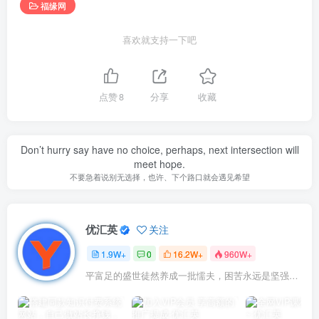
福缘网
喜欢就支持一下吧
点赞
8
分享
收藏
Don’t hurry say have no choice, perhaps, next intersection will
meet hope.
不要急着说别无选择，也许、下个路口就会遇见希望
优汇英
关注
1.9W+
0
16.2W+
960W+
平富足的盛世徒然养成一批懦夫，困苦永远是坚强之母