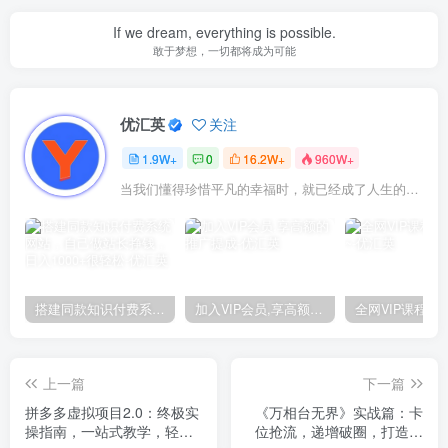
If we dream, everything is possible.
敢于梦想，一切都将成为可能
优汇英
关注
1.9W+
0
16.2W+
960W+
当我们懂得珍惜平凡的幸福时，就已经成了人生的赢家
搭建同款知识付费系统网站，自己做站长挣钱，日入1000+很轻松
加入VIP会员,享高额的推广提成
上一篇
下一篇
拼多多虚拟项目2.0：终极实
《万相台无界》实战篇：卡
操指南，一站式教学，轻松
位抢流，递增破圈，打造店