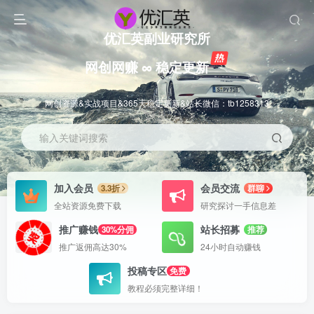
优汇英副业研究所
网创网赚 ∞ 稳定更新
网创资源&实战项目&365天稳定更新&站长微信：tb1258313
输入关键词搜索
加入会员
会员交流
3.3折
群聊
全站资源免费下载
研究探讨一手信息差
推广赚钱
站长招募
30%分佣
推荐
推广返佣高达30%
24小时自动赚钱
投稿专区
免费
教程必须完整详细！