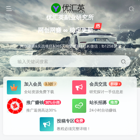
优汇英副业研究所
网创网赚 ∞ 稳定更新
网创资源&实战项目&365天稳定更新&站长微信：tb1258313
输入关键词搜索
加入会员
会员交流
3.3折
群聊
全站资源免费下载
研究探讨一手信息差
推广赚钱
站长招募
30%分佣
推荐
推广返佣高达30%
24小时自动赚钱
投稿专区
免费
教程必须完整详细！