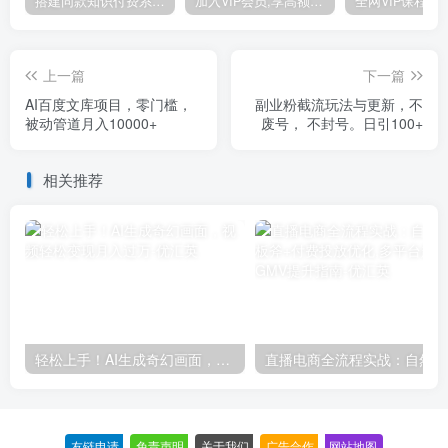
搭建同款知识付费系统网站，自己做站长挣钱，日入1000+很轻松
加入VIP会员,享高额的推广提成
上一篇
下一篇
AI百度文库项目，零门槛，
副业粉截流玩法与更新，不
被动管道月入10000+
废号， 不封号。日引100+
相关推荐
轻松上手！AI生成奇幻画面，视频轻松变现月入过万
直播
友链申请
-
免责声明
-
关于我们
-
广告合作
-
网站地图