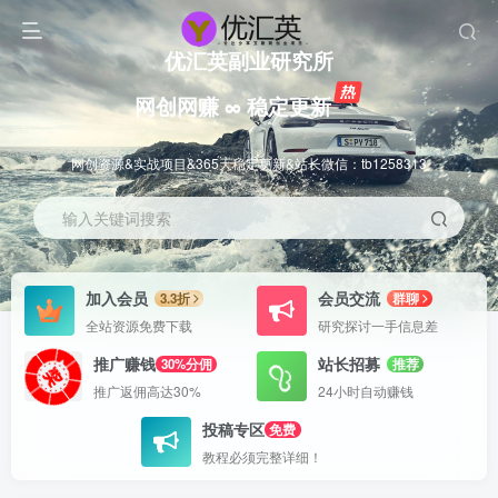
优汇英副业研究所
网创网赚 ∞ 稳定更新
网创资源&实战项目&365天稳定更新&站长微信：tb1258313
输入关键词搜索
加入会员
会员交流
3.3折
群聊
全站资源免费下载
研究探讨一手信息差
推广赚钱
站长招募
30%分佣
推荐
推广返佣高达30%
24小时自动赚钱
投稿专区
免费
教程必须完整详细！