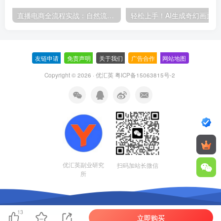
直播电商全流程实战：自然流三板斧+付费投放优化,多平台起号与GMV提升指南
轻松上
友链申请
-
免责声明
-
关于我们
-
广告合作
-
网站地图
Copyright © 2026 · 优汇英
粤ICP备15063815号-2
优汇英副业研究
扫码加站长微信
所
13
立即购买