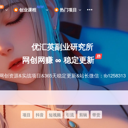
EW
NEW
创业课程
热门项目
优汇英副业研究所
网创网赚 ∞ 稳定更新
网创资源&实战项目&365天稳定更新&站长微信：tb1258313
项目
抖音
短视频
引流
剪辑
带货