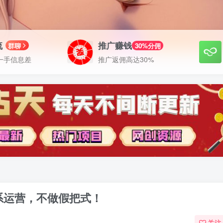
流
推广赚钱
群聊
30%分佣
一手信息差
推广返佣高达30%
系运营，不做假把式！
关注