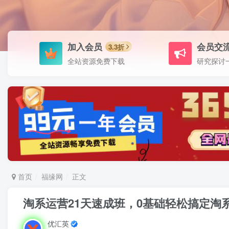
加入会员
会员交
3.3折
全站资源免费下载
研究探讨
首页
福缘网
正文
淘系运营21天速成班，0基础轻松搞定淘
优汇英