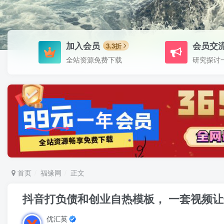
加入会员
会员交
3.3折
全站资源免费下载
研究探讨
首页
福缘网
正文
抖音打负债和创业自热模板， 一套视频让你
优汇英