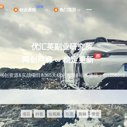
EW
NEW
创业课程
热门项目
优汇英副业研究所
网创网赚 ∞ 稳定更新
网创资源&实战项目&365天稳定更新&站长微信：tb1258313
项目
抖音
短视频
引流
剪辑
带货