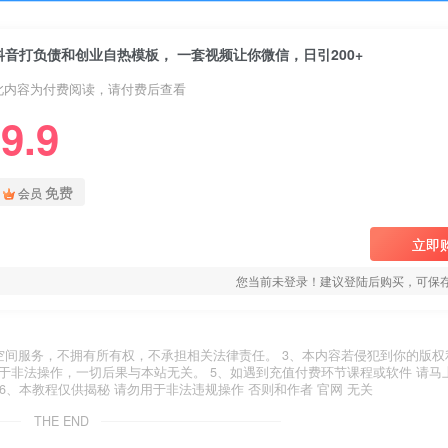
抖音打负债和创业自热模板， 一套视频让你微信，日引200+
此内容为付费阅读，请付费后查看
9.9
免费
会员
立即
您当前未登录！建议登陆后购买，可保
空间服务，不拥有所有权，不承担相关法律责任。 3、本内容若侵犯到你的版权
于非法操作，一切后果与本站无关。 5、如遇到充值付费环节课程或软件 请马
6、本教程仅供揭秘 请勿用于非法违规操作 否则和作者 官网 无关
THE END