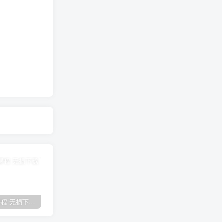
全网VIP课程 无损下载~
免费投稿专区，先看要求在投稿！！！
【站长运营资料】无水印课程资源