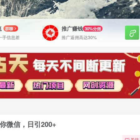
流
推广赚钱
群聊
30%分佣
一手信息差
推广返佣高达30%
微信，日引200+
关注