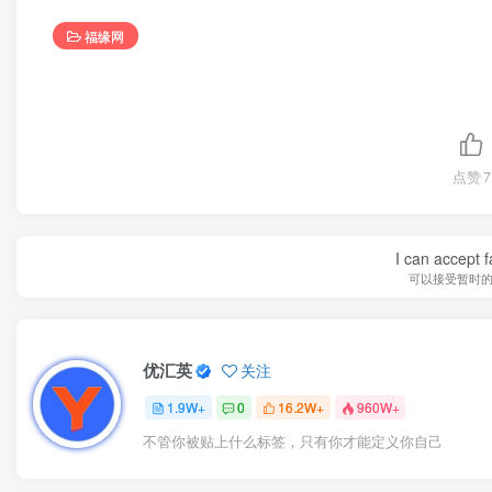
福缘网
点赞
7
I can accept fa
可以接受暂时
优汇英
关注
1.9W+
0
16.2W+
960W+
不管你被贴上什么标签，只有你才能定义你自己