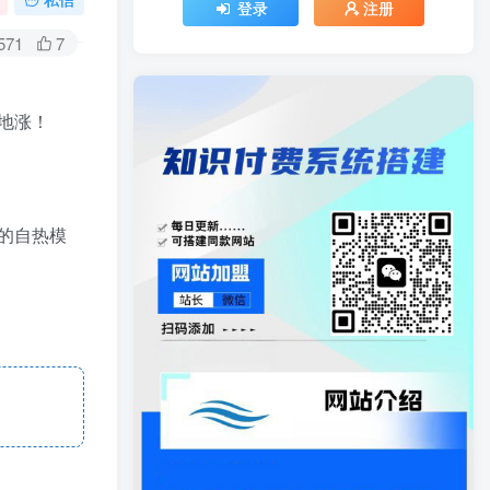
登录
注册
571
7
地涨！
的自热模