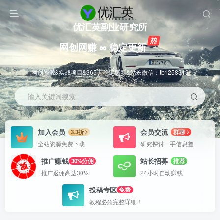
优汇英副业研究所
网创网赚 ∞ 稳定更新
网创资源&实战项目&365天稳定更新&站长微信：tb1258313
输入关键词搜索
加入会员
会员交流
3.3折
群聊
全站资源免费下载
研究探讨一手信息差
推广赚钱
站长招募
30%分佣
推荐
推广返佣高达30%
24小时自动赚钱
投稿专区
免费
教程必须完整详细！