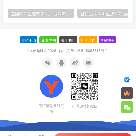
直播电商全流程实战：自然流三板斧+付费投放优化,多平台起号与GMV提升指南
轻松上
友链申请
-
免责声明
-
关于我们
-
广告合作
-
网站地图
Copyright © 2026 · 优汇英
粤ICP备15063815号-2
优汇英副业研究
扫码加站长微信
所
2