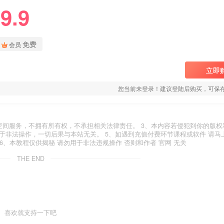
9.9
免费
会员
立即
您当前未登录！建议登陆后购买，可保
空间服务，不拥有所有权，不承担相关法律责任。 3、本内容若侵犯到你的版权
于非法操作，一切后果与本站无关。 5、如遇到充值付费环节课程或软件 请马
6、本教程仅供揭秘 请勿用于非法违规操作 否则和作者 官网 无关
THE END
喜欢就支持一下吧