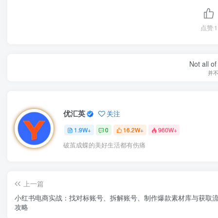
点赞
1
Not all o
并
优汇英
关注
1.9W+
0
16.2W+
960W+
破茧成蝶的美好生活都有伤痛
上一篇
小红书电商实战：找对标账号、拆解账号、制作爆款素材库与获取
攻略