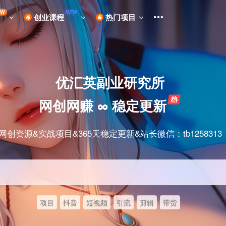
EW
NEW
创业课程
热门项目
优汇英副业研究所
网创网赚 ∞ 稳定更新
网创资源&实战项目&365天稳定更新&站长微信：tb1258313
项目
抖音
短视频
引流
剪辑
带货