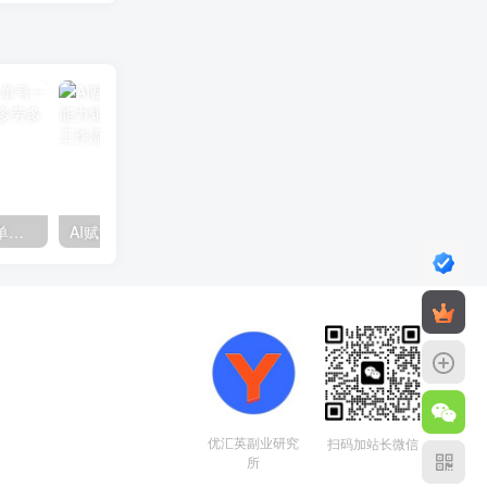
视频号分成计划2.0玩法，单号一天200+简单，小白可上手，多劳多得，可批量放大操作
AI赋能招商实战课：思维构建、能力矩阵建设，解析全流程秘籍与工作流搭建
优汇英副业研究
扫码加站长微信
所