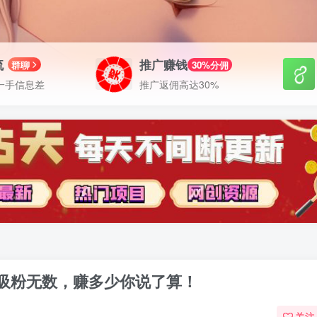
流
推广赚钱
群聊
30%分佣
一手信息差
推广返佣高达30%
吸粉无数，赚多少你说了算！
关注