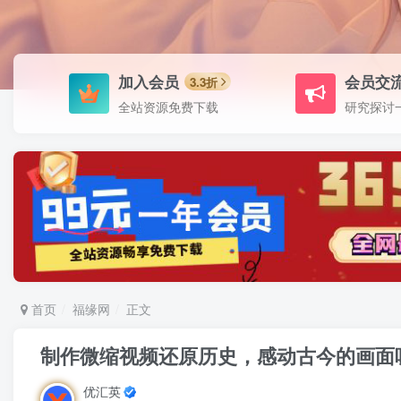
加入会员
会员交
3.3折
全站资源免费下载
研究探讨
首页
福缘网
正文
制作微缩视频还原历史，感动古今的画面
优汇英