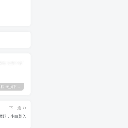
全网VIP课程 无损下载~
免费投稿专区，先看要求在投稿！！！
【站长运营资料】无水印课程资源
下一篇
很野，小白莫入