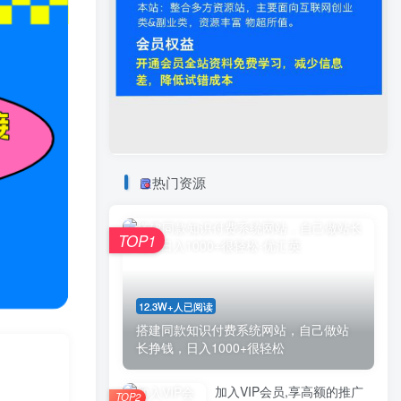
热门资源
TOP1
12.3W+人已阅读
搭建同款知识付费系统网站，自己做站
长挣钱，日入1000+很轻松
加入VIP会员,享高额的推广
TOP2