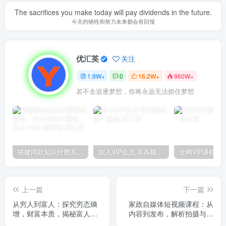
The sacrifices you make today will pay dividends in the future.
今天的牺牲和努力未来都会有回报
优汇英
关注
1.9W+
0
16.2W+
960W+
若不去追逐梦想，你将永远无法抓住梦想
搭建同款知识付费系统网站，自己做站长挣钱，日入1000+很轻松
加入VIP会员,享高额的推广提成
上一篇
下一篇
从穷人到富人：探究穷态熵
家政自媒体短视频课程：从
增，财富本质，揭秘富人赚
内容到发布，解析拍摄与剪
钱秘籍，教你轻松翻身
辑技巧，打造爆款视频