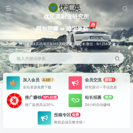
优汇英副业研究所
网创网赚 ∞ 稳定更新
网创资源&实战项目&365天稳定更新&站长微信：tb1258313
输入关键词搜索
加入会员
会员交流
3.3折
群聊
全站资源免费下载
研究探讨一手信息差
推广赚钱
站长招募
30%分佣
推荐
推广返佣高达30%
24小时自动赚钱
投稿专区
免费
教程必须完整详细！