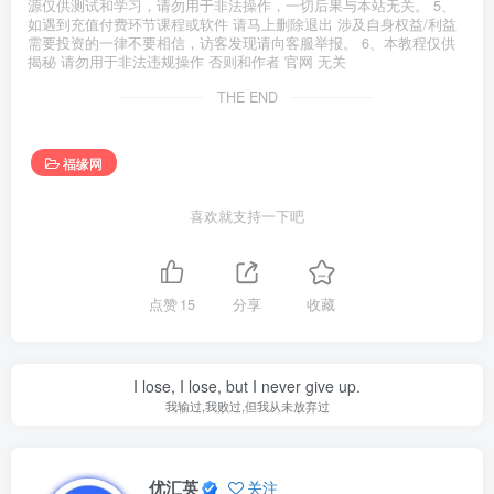
源仅供测试和学习，请勿用于非法操作，一切后果与本站无关。 5、
如遇到充值付费环节课程或软件 请马上删除退出 涉及自身权益/利益
需要投资的一律不要相信，访客发现请向客服举报。 6、本教程仅供
揭秘 请勿用于非法违规操作 否则和作者 官网 无关
THE END
福缘网
喜欢就支持一下吧
点赞
15
分享
收藏
I lose, I lose, but I never give up.
我输过,我败过,但我从未放弃过
优汇英
关注