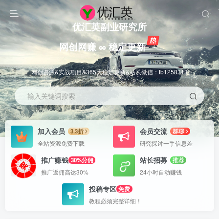
优汇英副业研究所
网创网赚 ∞ 稳定更新
网创资源&实战项目&365天稳定更新&站长微信：tb1258313
输入关键词搜索
加入会员
会员交流
3.3折
群聊
全站资源免费下载
研究探讨一手信息差
推广赚钱
站长招募
30%分佣
推荐
推广返佣高达30%
24小时自动赚钱
投稿专区
免费
教程必须完整详细！