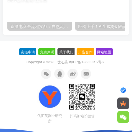
直播电商全流程实战：自然流三板斧+付费投放优化,多平台起号与GMV提升指南
轻松上
友链申请
-
免责声明
-
关于我们
-
广告合作
-
网站地图
Copyright © 2026 · 优汇英
粤ICP备15063815号-2
优汇英副业研究
扫码加站长微信
所