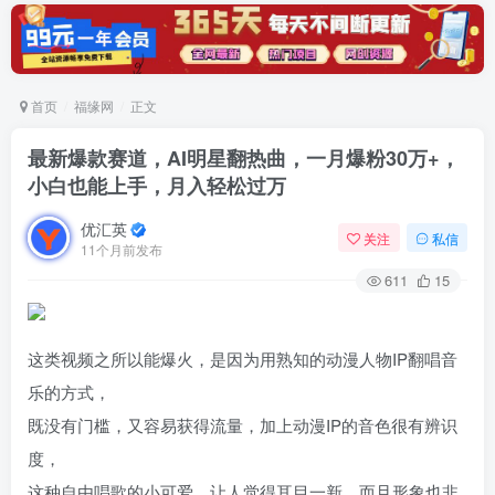
首页
福缘网
正文
最新爆款赛道，AI明星翻热曲，一月爆粉30万+，
小白也能上手，月入轻松过万
优汇英
关注
私信
11个月前发布
611
15
这类视频之所以能爆火，是因为用熟知的动漫人物IP翻唱音
乐的方式，
既没有门槛，又容易获得流量，加上动漫IP的音色很有辨识
度，
这种自由唱歌的小可爱，让人觉得耳目一新，而且形象也非