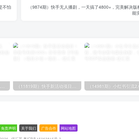
但是不怕
（9874期）快手无人播剧，一天搞了4800+，完美解决
能
（14503期）AI撸头条全新玩法，3分钟一条原创作品，复制粘贴月入7000+
（11819期）快手新活动项目！单账号利润1000+ 非常简单【可批量】（项目介绍＋项目…
免责声明
-
关于我们
-
广告合作
-
网站地图
© 2026 · 优汇英
粤ICP备15063815号-2