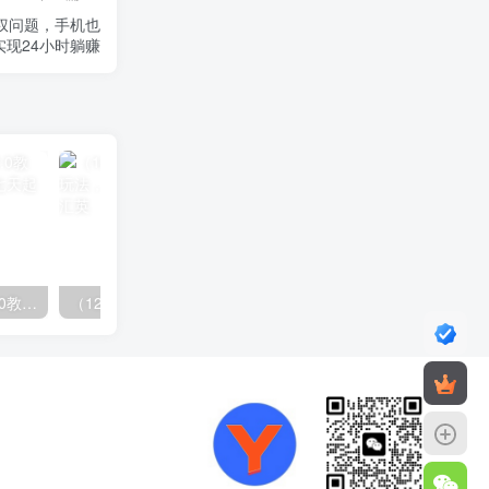
版权问题，手机也
实现24小时躺赚
（14981期）小红书引流2.0教程，账号诊断与爆款拆解，七天起号SOP实战指南
（12732期）最新AI图文变现3.0玩法，次日见收益，日入2000＋