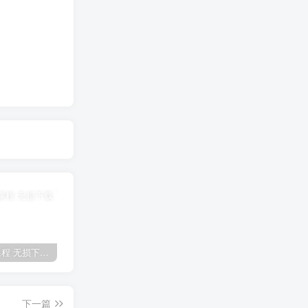
全网VIP课程 无损下载~
免费投稿专区，先看要求在投稿！！！
【站长运营资料】无水印课程资源
下一篇