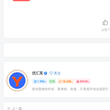
点赞
7
优汇英
关注
1.9W+
0
16.2W+
960W+
面对困难的时候，要勇敢、执着、不畏艰辛地去战胜它
上一篇