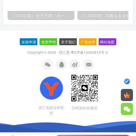
（10502期）创意无限！AI一键生成漫画视频，每天轻松收入300+，粘贴复制简单操作！
（14503期）AI撸
友链申请
-
免责声明
-
关于我们
-
广告合作
-
网站地图
Copyright © 2026 · 优汇英
粤ICP备15063815号-2
优汇英副业研究
扫码加站长微信
所