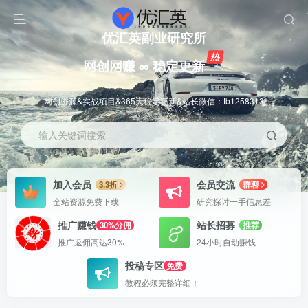
优汇英副业研究所
网创网赚 ∞ 稳定更新
网创资源&实战项目&365天稳定更新&站长微信：tb1258313
输入关键词搜索
加入会员
会员交流
3.3折
群聊
全站资源免费下载
研究探讨一手信息差
推广赚钱
站长招募
30%分佣
推荐
推广返佣高达30%
24小时自动赚钱
投稿专区
免费
教程必须完整详细！