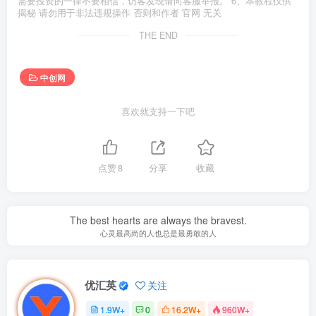
需要投资的一律不要相信，访客发现请向客服举报。 6、本教程仅供
揭秘 请勿用于非法违规操作 否则和作者 官网 无关
THE END
中创网
喜欢就支持一下吧
点赞
8
分享
收藏
The best hearts are always the bravest.
心灵最高尚的人也总是最勇敢的人
优汇英
关注
1.9W+
0
16.2W+
960W+