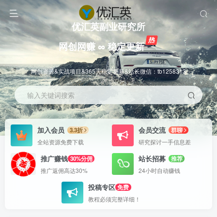
优汇英副业研究所
网创网赚 ∞ 稳定更新
网创资源&实战项目&365天稳定更新&站长微信：tb1258313
输入关键词搜索
加入会员
会员交流
3.3折
群聊
全站资源免费下载
研究探讨一手信息差
推广赚钱
站长招募
30%分佣
推荐
推广返佣高达30%
24小时自动赚钱
投稿专区
免费
教程必须完整详细！