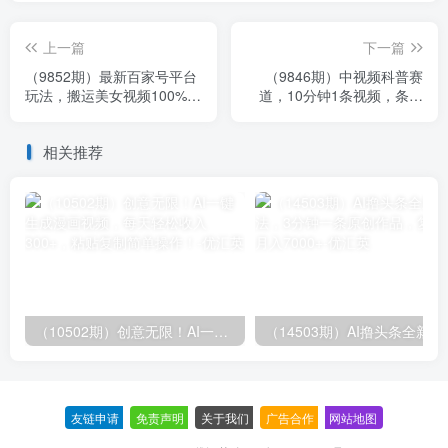
上一篇
下一篇
（9852期）最新百家号平台
（9846期）中视频科普赛
玩法，搬运美女视频100%过
道，10分钟1条视频，条条
原创大揭秘，轻松日入
爆款，100%过原创，无脑搬
3000+（可…
运月入1W+
相关推荐
（10502期）创意无限！AI一键生成漫画视频，每天轻松收入300+，粘贴复制简单操作！
（14503期）AI撸
友链申请
-
免责声明
-
关于我们
-
广告合作
-
网站地图