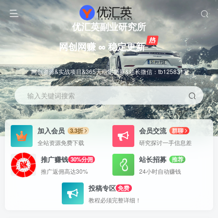
优汇英副业研究所
网创网赚 ∞ 稳定更新
网创资源&实战项目&365天稳定更新&站长微信：tb1258313
输入关键词搜索
加入会员
会员交流
3.3折
群聊
全站资源免费下载
研究探讨一手信息差
推广赚钱
站长招募
30%分佣
推荐
推广返佣高达30%
24小时自动赚钱
投稿专区
免费
教程必须完整详细！