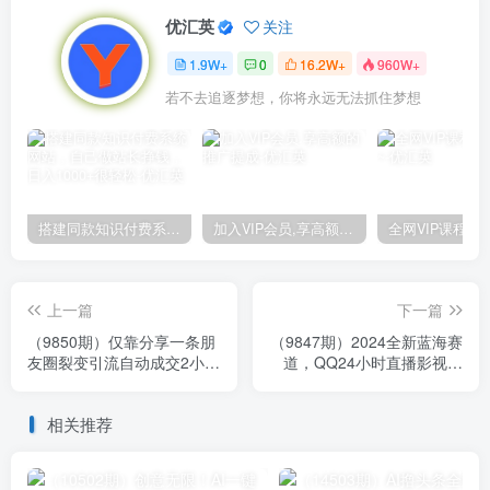
优汇英
关注
1.9W+
0
16.2W+
960W+
若不去追逐梦想，你将永远无法抓住梦想
搭建同款知识付费系统网站，自己做站长挣钱，日入1000+很轻松
加入VIP会员,享高额的推广提成
上一篇
下一篇
（9850期）仅靠分享一条朋
（9847期）2024全新蓝海赛
友圈裂变引流自动成交2小时
道，QQ24小时直播影视短
1000内部直播课程
剧，简单易上手，实现睡后
收入4位数
相关推荐