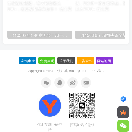
（10502期）创意无限！AI一键生成漫画视频，每天轻松收入300+，粘贴复制简单操作！
（14503期）AI撸
友链申请
-
免责声明
-
关于我们
-
广告合作
-
网站地图
Copyright © 2026 · 优汇英
粤ICP备15063815号-2
优汇英副业研究
扫码加站长微信
所