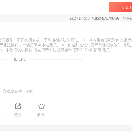
立即
您当前未登录！建议登陆后购买，可保
空间服务，不拥有所有权，不承担相关法律责任。 3、本内容若侵犯到你的版权
于非法操作，一切后果与本站无关。 5、如遇到充值付费环节课程或软件 请马
6、本教程仅供揭秘 请勿用于非法违规操作 否则和作者 官网 无关
THE END
喜欢就支持一下吧
3
分享
收藏