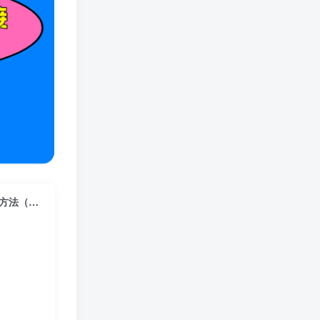
（9970期）2024短视频操盘手讲座：从起号到破冰，打造单月千万的大IP方法（25节）