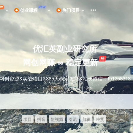
EW
NEW
创业课程
热门项目
优汇英副业研究所
网创网赚 ∞ 稳定更新
网创资源&实战项目&365天稳定更新&站长微信：tb1258313
项目
抖音
短视频
引流
剪辑
带货