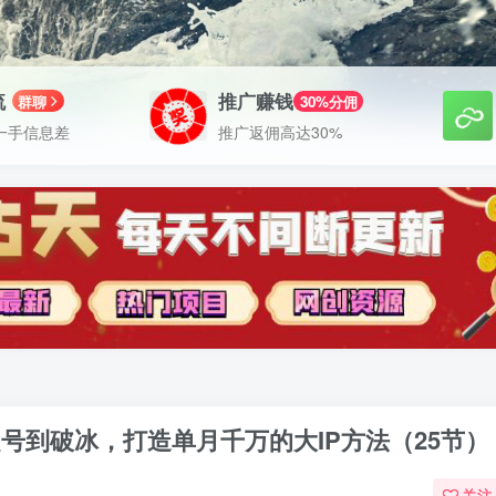
流
推广赚钱
群聊
30%分佣
一手信息差
推广返佣高达30%
从起号到破冰，打造单月千万的大IP方法（25节）
关注