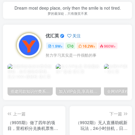
Dream most deep place, only then the smile is not tired.
梦的最深处，只有微笑不累
优汇英
关注
1.9W+
0
16.2W+
960W+
努力学习其实是一件很酷的事
搭建同款知识付费系统网站，自己做站长挣钱，日入1000+很轻松
加入VIP会员,享高额的推广提成
上一篇
下一篇
（9935期）做了四年的项
（9932期）无人直播助眠新
目，里程积分兑换机票售
玩法，24小时挂机，日入
卖，纯手机操作，小白兼
1000+