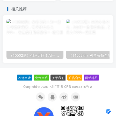
职….
相关推荐
（10502期）创意无限！AI一键生成漫画视频，每天轻松收入300+，粘贴复制简单操作！
（14503期）AI撸
友链申请
-
免责声明
-
关于我们
-
广告合作
-
网站地图
Copyright © 2026 · 优汇英
粤ICP备15063815号-2