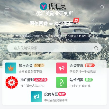
优汇英副业研究所
网创网赚 ∞ 稳定更新
网创资源&实战项目&365天稳定更新&站长微信：tb1258313
输入关键词搜索
加入会员
会员交流
3.3折
群聊
全站资源免费下载
研究探讨一手信息差
推广赚钱
站长招募
30%分佣
推荐
推广返佣高达30%
24小时自动赚钱
投稿专区
免费
教程必须完整详细！