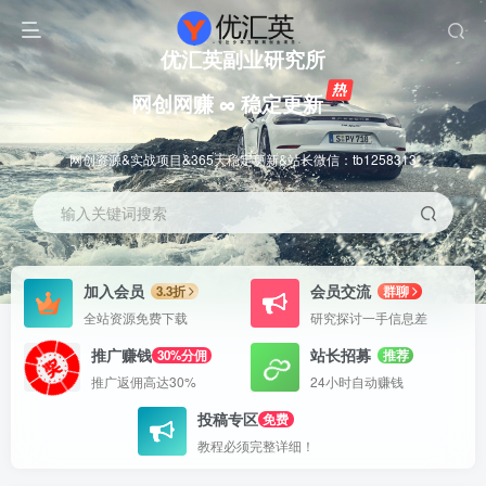
优汇英副业研究所
网创网赚 ∞ 稳定更新
网创资源&实战项目&365天稳定更新&站长微信：tb1258313
输入关键词搜索
加入会员
会员交流
3.3折
群聊
全站资源免费下载
研究探讨一手信息差
推广赚钱
站长招募
30%分佣
推荐
推广返佣高达30%
24小时自动赚钱
投稿专区
免费
教程必须完整详细！