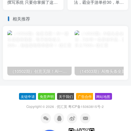
撰写系统 只要你掌握了这些
法，霸业手游单价30，单日
秘诀 你可以在沙漠里卖沙
单号变现1000+，小白一部
子-42节
手机即可
相关推荐
（10502期）创意无限！AI一键生成漫画视频，每天轻松收入300+，粘贴复制简单操作！
（14503期）AI撸
友链申请
-
免责声明
-
关于我们
-
广告合作
-
网站地图
Copyright © 2026 · 优汇英
粤ICP备15063815号-2