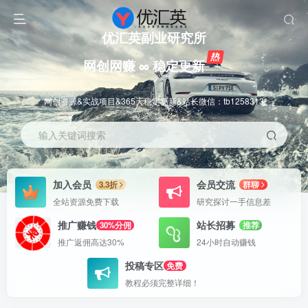
优汇英副业研究所
网创网赚 ∞ 稳定更新
网创资源&实战项目&365天稳定更新&站长微信：tb1258313
输入关键词搜索
加入会员
会员交流
3.3折
群聊
全站资源免费下载
研究探讨一手信息差
推广赚钱
站长招募
30%分佣
推荐
推广返佣高达30%
24小时自动赚钱
投稿专区
免费
教程必须完整详细！