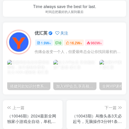
Time always save the best for last.
时间总把最好的人留到最后
优汇英
关注
1.9W+
0
16.2W+
960W+
伤痛会改变一个人，但爱最终总会让你找回最初的自己
搭建同款知识付费系统网站，自己做站长挣钱，日入1000+很轻松
加入VIP会员,享高额的推广提成
上一篇
下一篇
（10046期）2024最新全网
（10043期）AI撸头条3天必
独家小游戏全自动，单机
起号，无脑操作3分钟1条，
40~60,稳定躺赚，小白都能
复制粘贴快速月入2W+