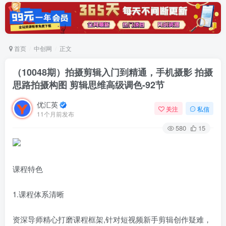
首页
中创网
正文
（10048期）拍摄剪辑入门到精通，手机摄影 拍摄
思路拍摄构图 剪辑思维高级调色-92节
优汇英
关注
私信
11个月前发布
580
15
课程特色
1.课程体系清晰
资深导师精心打磨课程框架,针对短视频新手剪辑创作疑难，