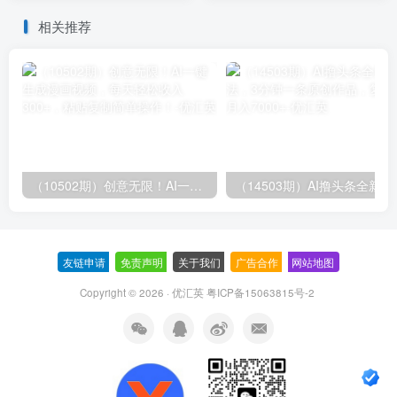
月入过万
相关推荐
（10502期）创意无限！AI一键生成漫画视频，每天轻松收入300+，粘贴复制简单操作！
（14503期）AI撸
友链申请
-
免责声明
-
关于我们
-
广告合作
-
网站地图
Copyright © 2026 · 优汇英
粤ICP备15063815号-2