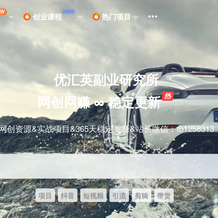
EW
NEW
创业课程
热门项目
优汇英副业研究所
网创网赚 ∞ 稳定更新
网创资源&实战项目&365天稳定更新&站长微信：tb1258313
项目
抖音
短视频
引流
剪辑
带货