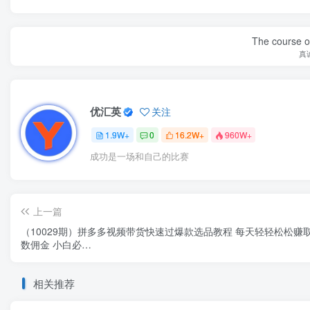
The course of
真
优汇英
关注
1.9W+
0
16.2W+
960W+
成功是一场和自己的比赛
上一篇
（10029期）拼多多视频带货快速过爆款选品教程 每天轻轻松松赚
数佣金 小白必…
相关推荐