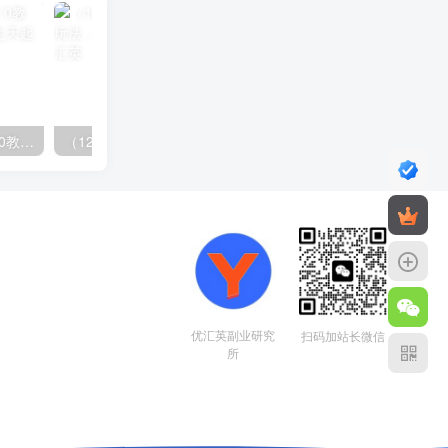
（14981期）小红书引流2.0教程，账号诊断与爆款拆解，七天起号SOP实战指南
（12732期）最新AI图文变现3.0玩法，次日见收益，日入2000＋
优汇英副业研究
扫码加站长微信
所