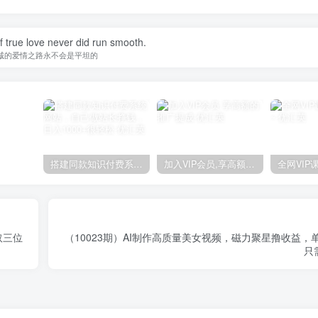
 true love never did run smooth.
诚的爱情之路永不会是平坦的
搭建同款知识付费系统网站，自己做站长挣钱，日入1000+很轻松
加入VIP会员,享高额的推广提成
取三位
（10023期）AI制作高质量美女视频，磁力聚星撸收益，单
只