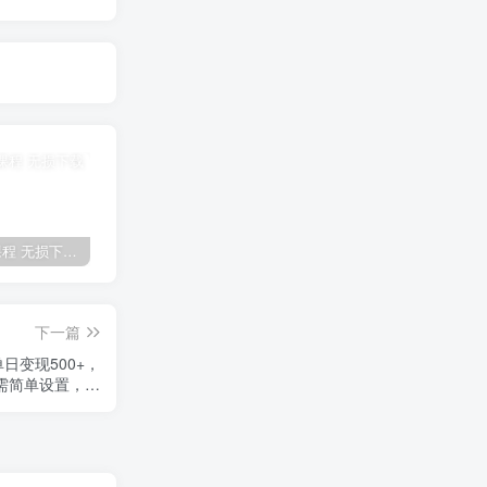
全网VIP课程 无损下载~
免费投稿专区，先看要求在投稿！！！
【站长运营资料】无水印课程资源
下一篇
日变现500+，
需简单设置，…