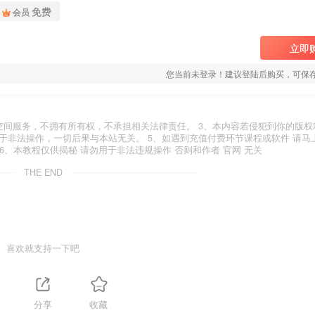
免费
会员
立即
您当前未登录！建议登陆后购买，可保
空间服务，不拥有所有权，不承担相关法律责任。 3、本内容若侵犯到你的版权
于非法操作，一切后果与本站无关。 5、如遇到充值付费环节课程或软件 请马
6、本教程仅供揭秘 请勿用于非法违规操作 否则和作者 官网 无关
THE END
喜欢就支持一下吧
分享
收藏