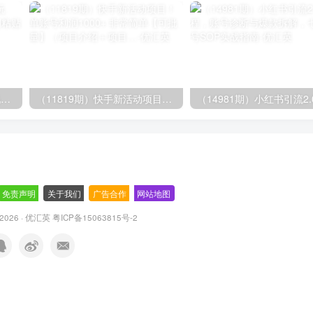
（14503期）AI撸头条全新玩法，3分钟一条原创作品，复制粘贴月入7000+
（11819期）快手新活动项目！单账号利润1000+ 非常简单【可批量】（项目介绍＋项目…
免责声明
-
关于我们
-
广告合作
-
网站地图
© 2026 · 优汇英
粤ICP备15063815号-2