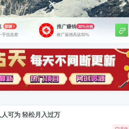
流
推广赚钱
群聊
30%分佣
一手信息差
推广返佣高达30%
 人人可为 轻松月入过万
关注