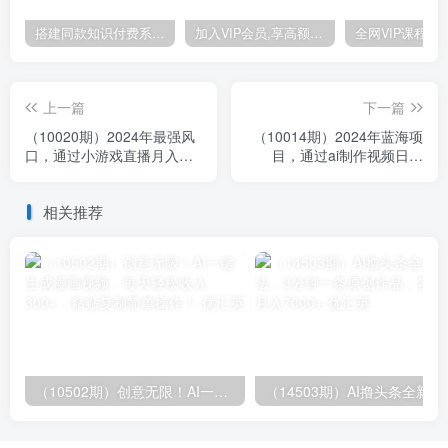
搭建同款知识付费系统网站，自己做站长挣钱，日入1000+很轻松
加入VIP会员,享高额的推广提成
上一篇
下一篇
（10020期）2024年最强风
（10014期）2024年蓝海项
口，通过小游戏直播月入
目，通过ai制作视频日入
25w+单日收益5000+小白最
3000+，小白无脑操作，简
适合做的项目
单上手！
相关推荐
（10502期）创意无限！AI一键生成漫画视频，每天轻松收入300+，粘贴复制简单操作！
（14503期）AI撸