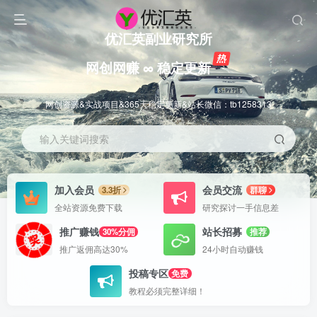
优汇英副业研究所
网创网赚 ∞ 稳定更新
网创资源&实战项目&365天稳定更新&站长微信：tb1258313
输入关键词搜索
加入会员
会员交流
3.3折
群聊
全站资源免费下载
研究探讨一手信息差
推广赚钱
站长招募
30%分佣
推荐
推广返佣高达30%
24小时自动赚钱
投稿专区
免费
教程必须完整详细！