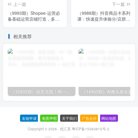
上一篇
下一篇
（9993期）Shopee-运营必
（9988期）抖音商品卡系列
备基础运营店铺打造，多层
课：快速提升体验分/店群爆
次的教你从0-1运营店铺
款玩法/超级爆款玩法
相关推荐
（10502期）创意无限！AI一键生成漫画视频，每天轻松收入300+，粘贴复制简单操作！
（14503期）AI撸
友链申请
-
免责声明
-
关于我们
-
广告合作
-
网站地图
Copyright © 2026 · 优汇英
粤ICP备15063815号-2