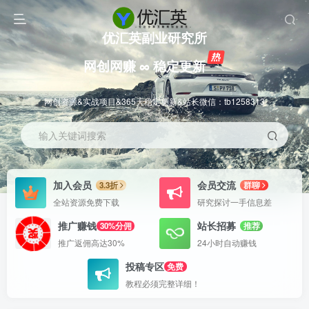
优汇英副业研究所
网创网赚 ∞ 稳定更新
网创资源&实战项目&365天稳定更新&站长微信：tb1258313
输入关键词搜索
加入会员
会员交流
3.3折
群聊
全站资源免费下载
研究探讨一手信息差
推广赚钱
站长招募
30%分佣
推荐
推广返佣高达30%
24小时自动赚钱
投稿专区
免费
教程必须完整详细！