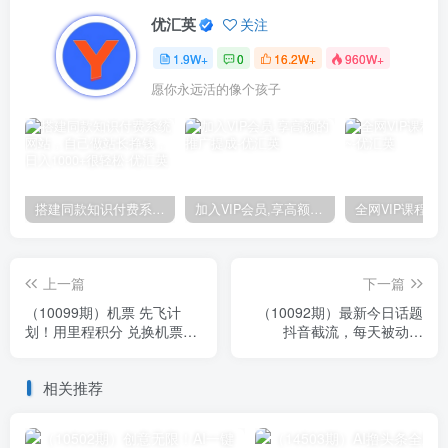
优汇英
关注
1.9W+
0
16.2W+
960W+
愿你永远活的像个孩子
搭建同款知识付费系统网站，自己做站长挣钱，日入1000+很轻松
加入VIP会员,享高额的推广提成
上一篇
下一篇
（10099期）机票 先飞计
（10092期）最新今日话题
划！用里程积分 兑换机票售
抖音截流，每天被动加
卖赚差价 纯手机操作 小白月
500+创业粉，简单粗暴好学
入5万+
好用
相关推荐