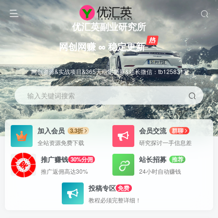
优汇英副业研究所
网创网赚 ∞ 稳定更新
网创资源&实战项目&365天稳定更新&站长微信：tb1258313
输入关键词搜索
加入会员
会员交流
3.3折
群聊
全站资源免费下载
研究探讨一手信息差
推广赚钱
站长招募
30%分佣
推荐
推广返佣高达30%
24小时自动赚钱
投稿专区
免费
教程必须完整详细！