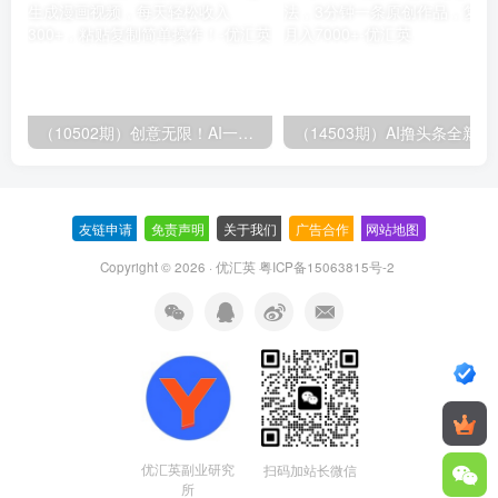
（10502期）创意无限！AI一键生成漫画视频，每天轻松收入300+，粘贴复制简单操作！
（14503期）AI撸
友链申请
-
免责声明
-
关于我们
-
广告合作
-
网站地图
Copyright © 2026 · 优汇英
粤ICP备15063815号-2
优汇英副业研究
扫码加站长微信
所