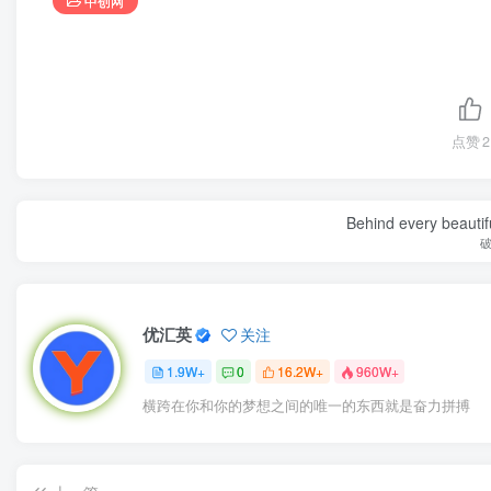
中创网
点赞
2
Behind every beautifu
优汇英
关注
1.9W+
0
16.2W+
960W+
横跨在你和你的梦想之间的唯一的东西就是奋力拼搏