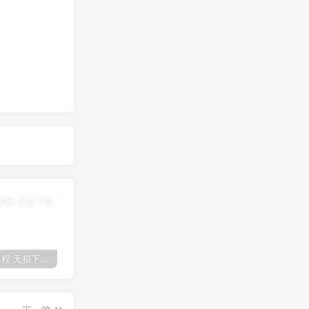
全网VIP课程 无损下载~
免费投稿专区，先看要求在投稿！！！
【站长运营资料】无水印课程资源