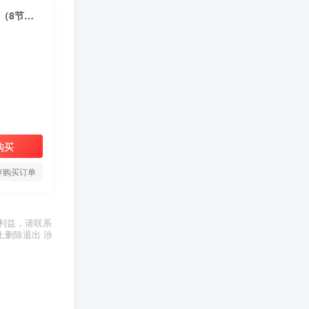
（10085期）TikTok广告投放入门教程，从0到1掌握TikTok投放的全流程（8节课）
购买
存购买订单
利益，请联系
上删除退出 涉