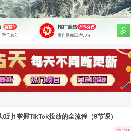
流
推广赚钱
群聊
30%分佣
一手信息差
推广返佣高达30%
从0到1掌握TikTok投放的全流程（8节课）
关注