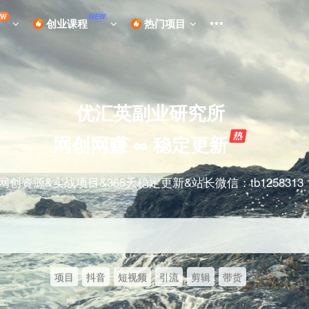
EW
NEW
创业课程
热门项目
优汇英副业研究所
网创网赚 ∞ 稳定更新
网创资源&实战项目&365天稳定更新&站长微信：tb1258313
项目
抖音
短视频
引流
剪辑
带货