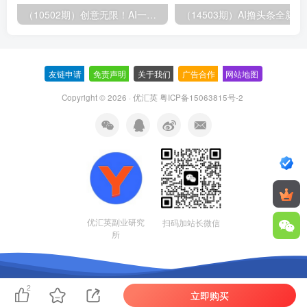
（10502期）创意无限！AI一键生成漫画视频，每天轻松收入300+，粘贴复制简单操作！
（14503期）AI撸
友链申请
-
免责声明
-
关于我们
-
广告合作
-
网站地图
Copyright © 2026 · 优汇英
粤ICP备15063815号-2
优汇英副业研究
扫码加站长微信
所
2
立即购买