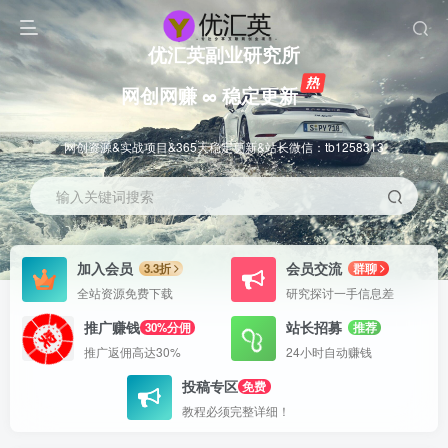
优汇英副业研究所
网创网赚 ∞ 稳定更新
网创资源&实战项目&365天稳定更新&站长微信：tb1258313
输入关键词搜索
加入会员
会员交流
3.3折
群聊
全站资源免费下载
研究探讨一手信息差
推广赚钱
站长招募
30%分佣
推荐
推广返佣高达30%
24小时自动赚钱
投稿专区
免费
教程必须完整详细！