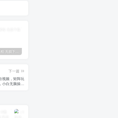
全网VIP课程 无损下载~
免费投稿专区，先看要求在投稿！！！
【站长运营资料】无水印课程资源
下一篇
爆款视频，矩阵玩
，小白无脑操…