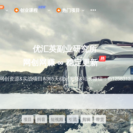
EW
NEW
创业课程
热门项目
优汇英副业研究所
网创网赚 ∞ 稳定更新
网创资源&实战项目&365天稳定更新&站长微信：tb1258313
项目
抖音
短视频
引流
剪辑
带货