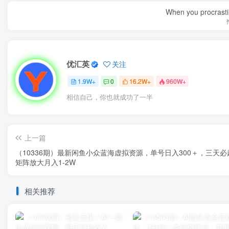
When you procrasti
优汇英
关注
1.9W+
0
16.2W+
960W+
相信自己，你也就成功了一半
上一篇
（10336期）最新闲鱼小众蓝海虚拟资源，单号日入300＋，三天必
矩阵放大月入1-2W
相关推荐