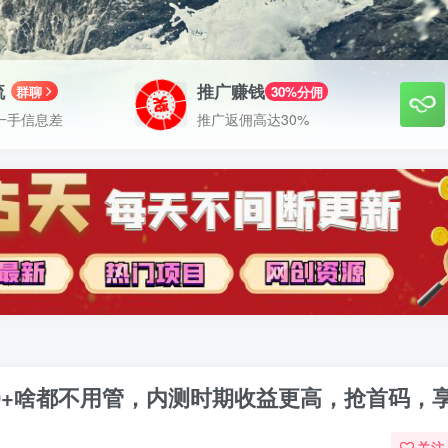
流
推广赚钱
群聊
30%分佣
一手信息差
推广返佣高达30%
00+啥都不用管，内测时期收益更高，抢首码，
关注