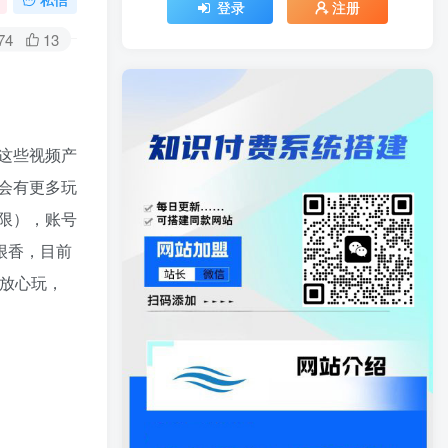
登录
注册
74
13
这些视频产
会有更多玩
限），账号
很香，目前
放心玩，