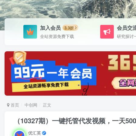
加入会员
会员交
3.3折
全站资源免费下载
研究探讨
首页
中创网
正文
（10327期）一键托管代发视频，一天5
优汇英